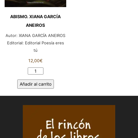
ABISMO. XIANA GARCÍA
ANEIROS
Autor:
XIANA GARCÍA ANEIROS
Editorial:
Editorial Poesía eres
tú
12,00
€
ABISMO.
XIANA
Añadir al carrito
GARCÍA
ANEIROS
cantidad