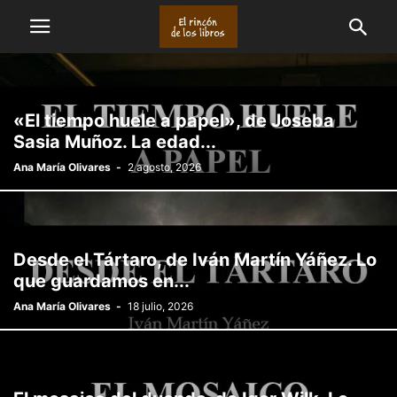
«El tiempo huele a papel», de Joseba
Sasia Muñoz. La edad...
Ana María Olivares
-
2 agosto, 2026
Desde el Tártaro, de Iván Martín Yáñez. Lo
que guardamos en...
Ana María Olivares
-
18 julio, 2026