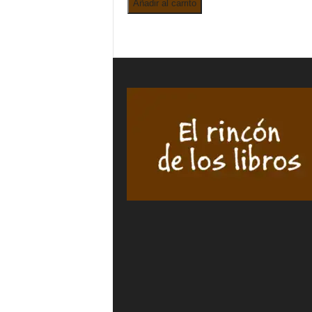
Añadir al carrito
CRÓNICAS
DEL
LAGARTO
DE
JAÉN.
MARTÍN
LORENZO
PAREDES
APARICIO
cantidad