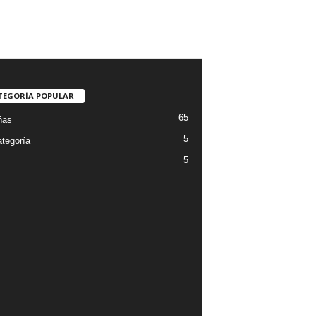
TEGORÍA POPULAR
65
ñas
5
ategoría
5