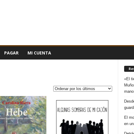
PAGAR
MI CUENTA
Re
«El t
Muñoz
mano
Desde
guard
El mo
en un
Detrá