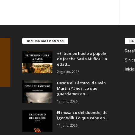
Incluso más noticias
CA
Rese
«El tiempo huele a papel»,
de Joseba Sasia Muñoz. La
Sin c
edad...
Inicio
2 agosto, 2026
Desde el Tártaro, de Iván
Martín Yáñez. Lo que
guardamos en...
18 julio, 2026
El mosaico del duende, de
Igor Wilk. Lo que cabe en...
11 julio, 2026