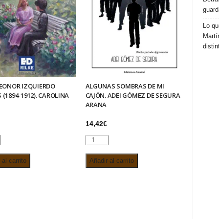
guard
Lo qu
Martí
distin
LEONOR IZQUIERDO
ALGUNAS SOMBRAS DE MI
 (1894-1912). CAROLINA
CAJÓN. ADEI GÓMEZ DE SEGURA
ARANA
14,42
€
ALGUNAS
R
SOMBRAS
al carrito
Añadir al carrito
ERDO
DE
S
MI
CAJÓN.
ADEI
INA
GÓMEZ