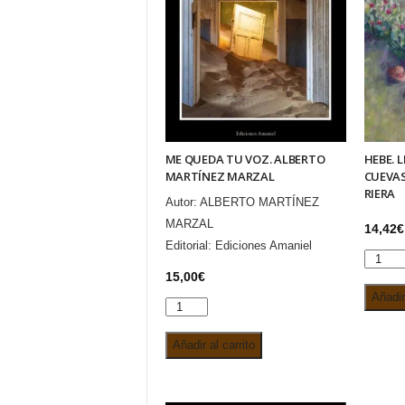
ME QUEDA TU VOZ. ALBERTO
HEBE. 
MARTÍNEZ MARZAL
CUEVAS
RIERA
Autor:
ALBERTO MARTÍNEZ
MARZAL
14,42
€
Editorial:
Ediciones Amaniel
HEBE.
15,00
€
LEONO
Añadir 
IZQUI
ME
CUEVA
QUEDA
Añadir al carrito
(1894-
TU
1912).
VOZ.
CAROL
ALBERTO