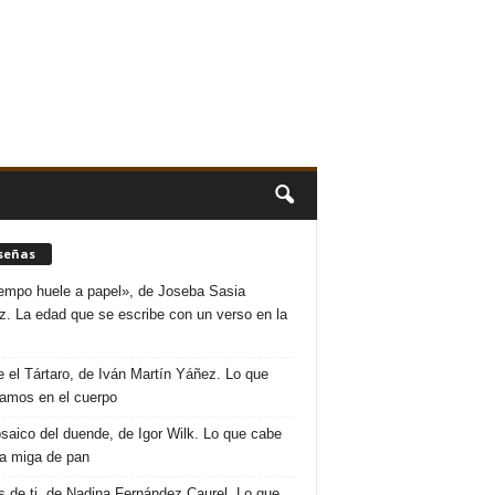
señas
iempo huele a papel», de Joseba Sasia
. La edad que se escribe con un verso en la
 el Tártaro, de Iván Martín Yáñez. Lo que
amos en el cuerpo
saico del duende, de Igor Wilk. Lo que cabe
a miga de pan
s de ti, de Nadina Fernández Caurel. Lo que