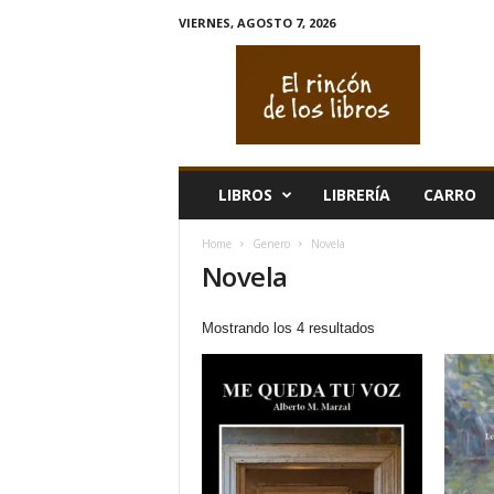
VIERNES, AGOSTO 7, 2026
E
l
r
i
n
c
ó
LIBROS
LIBRERÍA
CARRO
n
d
Home
Genero
Novela
e
Novela
l
o
s
Ordenado
Mostrando los 4 resultados
l
por
i
los
b
últimos
r
o
s