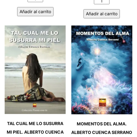
EL
TENÍAS
AMOR
Añadir al carrito
QUE
Añadir al carrito
ES
SER.
LO
ALBERTO
DE
CUENCA
MÁS.
SERRANO
ALBERTO
cantidad
CUENCA
SERRANO
cantidad
TAL CUAL ME LO SUSURRA
MOMENTOS DEL ALMA.
MI PIEL. ALBERTO CUENCA
ALBERTO CUENCA SERRANO