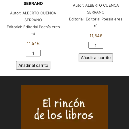
SERRANO
Autor:
ALBERTO CUENCA
SERRANO
Autor:
ALBERTO CUENCA
Editorial:
Editorial Poesía eres
SERRANO
tú
Editorial:
Editorial Poesía eres
tú
11,54
€
11,54
€
MOMENTOS
DEL
TAL
Añadir al carrito
ALMA.
CUAL
Añadir al carrito
ALBERTO
ME
CUENCA
LO
SERRANO
SUSURRA
cantidad
MI
PIEL.
ALBERTO
CUENCA
SERRANO
cantidad