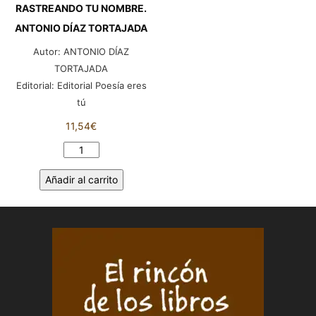
RASTREANDO TU NOMBRE.
ANTONIO DÍAZ TORTAJADA
Autor:
ANTONIO DÍAZ
TORTAJADA
Editorial:
Editorial Poesía eres
tú
11,54
€
RASTREANDO
TU
Añadir al carrito
NOMBRE.
ANTONIO
DÍAZ
TORTAJADA
cantidad