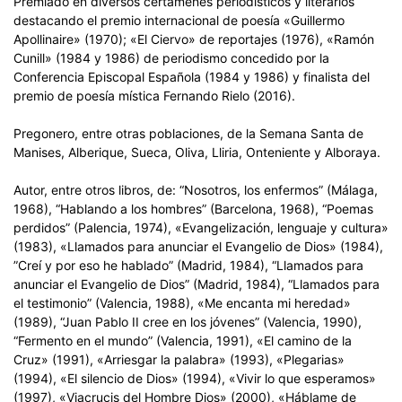
Premiado en diversos certámenes periodísticos y literarios
destacando el premio internacional de poesía «Guillermo
Apollinaire» (1970); «El Ciervo» de reportajes (1976), «Ramón
Cunill» (1984 y 1986) de periodismo concedido por la
Conferencia Episcopal Española (1984 y 1986) y finalista del
premio de poesía mística Fernando Rielo (2016).
Pregonero, entre otras poblaciones, de la Semana Santa de
Manises, Alberique, Sueca, Oliva, Lliria, Onteniente y Alboraya.
Autor, entre otros libros, de: “Nosotros, los enfermos” (Málaga,
1968), “Hablando a los hombres” (Barcelona, 1968), “Poemas
perdidos” (Palencia, 1974), «Evangelización, lenguaje y cultura»
(1983), «Llamados para anunciar el Evangelio de Dios» (1984),
”Creí y por eso he hablado” (Madrid, 1984), “Llamados para
anunciar el Evangelio de Dios” (Madrid, 1984), “Llamados para
el testimonio” (Valencia, 1988), «Me encanta mi heredad»
(1989), “Juan Pablo II cree en los jóvenes” (Valencia, 1990),
“Fermento en el mundo” (Valencia, 1991), «El camino de la
Cruz» (1991), «Arriesgar la palabra» (1993), «Plegarias»
(1994), «El silencio de Dios» (1994), «Vivir lo que esperamos»
(1997), «Viacrucis del Hombre Dios» (2000), «Háblame de