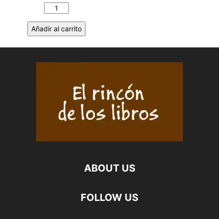
POESÍA
RELATADA.
Añadir al carrito
DOFORO
EMMANUEL
SORO
cantidad
ABOUT US
FOLLOW US