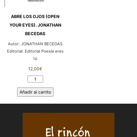
ABRE LOS OJOS (OPEN
YOUR EYES). JONATHAN
BECEDAS
Autor:
JONATHAN BECEDAS
Editorial:
Editorial Poesía eres
tú
12,00
€
ABRE
LOS
Añadir al carrito
OJOS
(OPEN
YOUR
EYES).
JONATHAN
BECEDAS