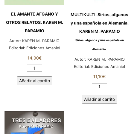
EL AMANTE AFGANO Y
MULTIKULTI. Sirios, afganos
OTROS RELATOS. KAREN M.
y una española en Alemania.
PARAMIO
KAREN M. PARAMIO
Autor:
KAREN M. PARAMIO
Sirios, afganos y una española en
Editorial:
Ediciones Amaniel
Alemania.
14,00
€
Autor:
KAREN M. PARAMIO
Editorial:
Ediciones Amaniel
EL
AMANTE
11,10
€
Añadir al carrito
AFGANO
MULTIKULTI.
Y
Sirios,
OTROS
Añadir al carrito
afganos
RELATOS.
y
KAREN
una
M.
española
PARAMIO
en
cantidad