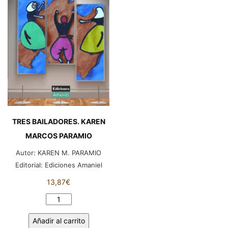
Alemania.
KAREN
M.
PARAMIO
cantidad
TRES BAILADORES. KAREN
MARCOS PARAMIO
Autor:
KAREN M. PARAMIO
Editorial:
Ediciones Amaniel
13,87
€
TRES
BAILADORES.
Añadir al carrito
KAREN