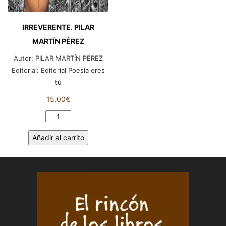
IRREVERENTE. PILAR
MARTÍN PÉREZ
Autor:
PILAR MARTÍN PÉREZ
Editorial:
Editorial Poesía eres
tú
15,00
€
IRREVERENTE.
PILAR
Añadir al carrito
MARTÍN
PÉREZ
cantidad