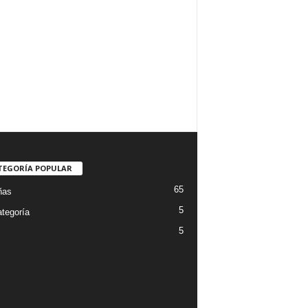
TEGORÍA POPULAR
65
ñas
5
ategoría
5