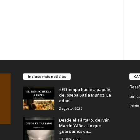
Incluso más noticias
CA
Rese
«El tiempo huele a papel»,
de Joseba Sasia Muñoz. La
Sin c
edad...
Inicio
2 agosto, 2026
Desde el Tártaro, de Iván
Martín Yáñez. Lo que
guardamos en...
18 julio, 2026