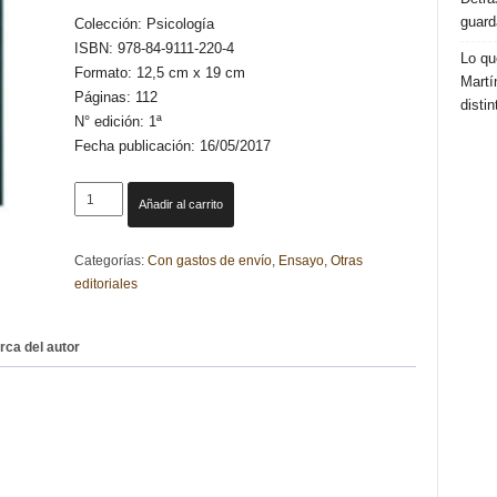
guard
Colección: Psicología
ISBN: 978-84-9111-220-4
Lo qu
Formato: 12,5 cm x 19 cm
Martí
Páginas: 112
distin
N° edición: 1ª
Fecha publicación: 16/05/2017
100
Añadir al carrito
MENSAJES
PARA
Categorías:
Con gastos de envío
,
Ensayo
,
Otras
MIS
editoriales
HIJOS
cantidad
rca del autor