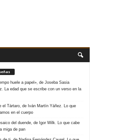
señas
iempo huele a papel», de Joseba Sasia
. La edad que se escribe con un verso en la
 el Tártaro, de Iván Martín Yáñez. Lo que
amos en el cuerpo
saico del duende, de Igor Wilk. Lo que cabe
a miga de pan
s de ti, de Nadina Fernández Caurel. Lo que