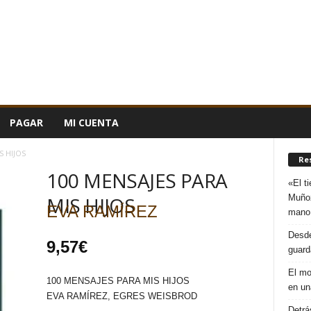
PAGAR
MI CUENTA
S HIJOS
Re
100 MENSAJES PARA
«El t
Muñoz
MIS HIJOS
EVA RAMÍREZ
mano
Desde
9,57
€
guard
El mo
100 MENSAJES PARA MIS HIJOS
en un
EVA RAMÍREZ, EGRES WEISBROD
Detrá