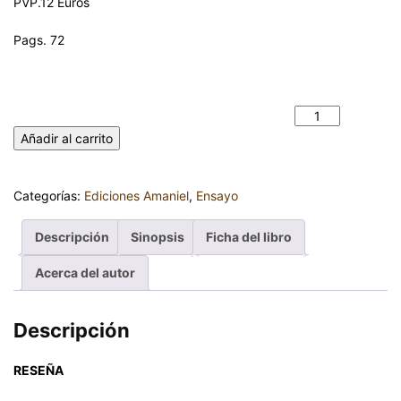
PVP.12 Euros
Pags. 72
ABORDAJE FISIOTERAPÉUTICO EN UNA PACIENTE CON
DISFUNCIÓN TEMPOROMANDIBULAR. GUIOMAR BAÑÓN
OLIVARES Y RUBÉN ROCA MANZANO cantidad
Añadir al carrito
Categorías:
Ediciones Amaniel
,
Ensayo
Descripción
Sinopsis
Ficha del libro
Acerca del autor
Descripción
RESEÑA