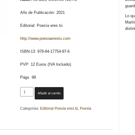
guard
Año de Publicación: 2021
Lo qu
Martí
Editorial: Poesía eres tú
distin
http://www.poesiaerestu.com
ISBN-13: 978-84-17754-97-6
PVP: 12 Euros (IVA Incluido).
Págs. 98
ALGO
Añadir al carrito
GRANDE.
ISABEL
Categorías:
Editorial Poesía eres tú
,
Poesía
OSORIO
NIETO
cantidad