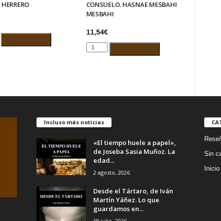
 HERRERO
CONSUELO. HASNAE MESBAHI
MESBAHI
11,54
€
ER
Añadir al carrito
SECANTES
Añadir al carrito
ENTRE
EL
EXILIO
Y
RO
EL
d
CONSUELO.
HASNAE
Incluso más noticias
CA
MESBAHI
Rese
MESBAHI
«El tiempo huele a papel»,
cantidad
de Joseba Sasia Muñoz. La
Sin c
edad...
Inicio
2 agosto, 2026
Desde el Tártaro, de Iván
Martín Yáñez. Lo que
guardamos en...
18 julio, 2026