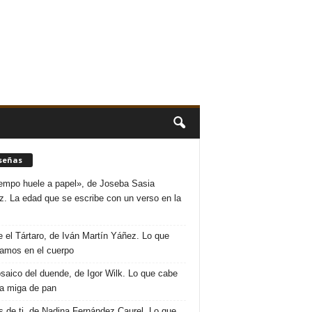
señas
iempo huele a papel», de Joseba Sasia
. La edad que se escribe con un verso en la
 el Tártaro, de Iván Martín Yáñez. Lo que
amos en el cuerpo
saico del duende, de Igor Wilk. Lo que cabe
a miga de pan
s de ti, de Nadina Fernández Caurel. Lo que