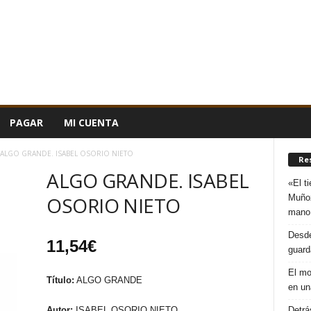
PAGAR
MI CUENTA
ALGO GRANDE. ISABEL OSORIO NIETO
Re
ALGO GRANDE. ISABEL
«El t
Muñoz
OSORIO NIETO
mano
Desde
11,54
€
guard
El mo
Título:
ALGO GRANDE
en un
Detrá
Autor:
ISABEL OSORIO NIETO