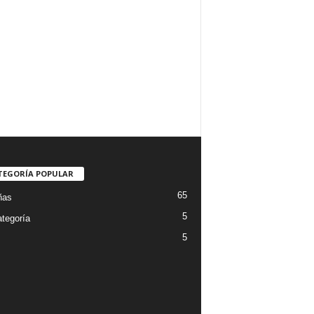
TEGORÍA POPULAR
65
ñas
5
ategoría
5