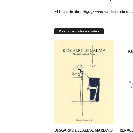
El título de libro
Algo grande
va dedicado al na
Productos relacionados
DESGARRO DEL ALMA. MARIANO
RENACE