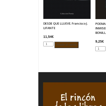
DESDE QUE LLUEVE. Francisco J.
POEMA
LIFANTE
INMISE
BONIL
11,54
€
9,25
€
DESDE
Añadir al carrito
POEMA
QUE
DE
LLUEVE.
AMOR
Francisco
INMISE
J.
–
LIFANTE
Antonio
cantidad
RUIZ
BONILL
cantida