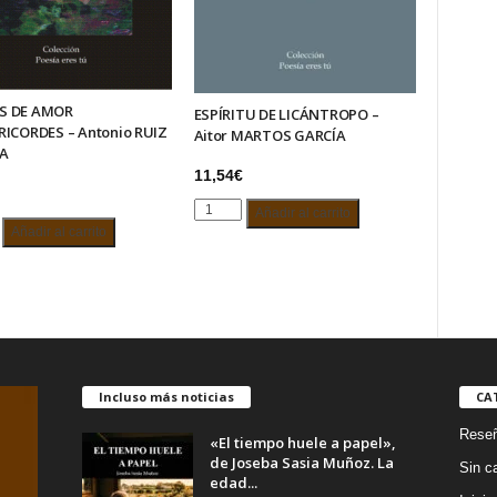
S DE AMOR
ESPÍRITU DE LICÁNTROPO –
RICORDES – Antonio RUIZ
Aitor MARTOS GARCÍA
LA
11,54
€
ESPÍRITU
Añadir al carrito
S
Añadir al carrito
DE
LICÁNTROPO
–
RICORDES
Aitor
MARTOS
GARCÍA
cantidad
A
Incluso más noticias
CA
d
Rese
«El tiempo huele a papel»,
de Joseba Sasia Muñoz. La
Sin c
edad...