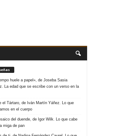
señas
iempo huele a papel», de Joseba Sasia
. La edad que se escribe con un verso en la
 el Tártaro, de Iván Martín Yáñez. Lo que
amos en el cuerpo
saico del duende, de Igor Wilk. Lo que cabe
a miga de pan
s de ti, de Nadina Fernández Caurel. Lo que