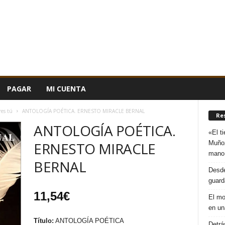
PAGAR
MI CUENTA
res tú
ANTOLOGÍA POÉTICA. ERNESTO MIRACLE BERNAL
Re
ANTOLOGÍA POÉTICA.
«El t
Muñoz
ERNESTO MIRACLE
mano
BERNAL
Desde
guard
11,54
€
El mo
en un
Título:
ANTOLOGÍA POÉTICA
Detrá