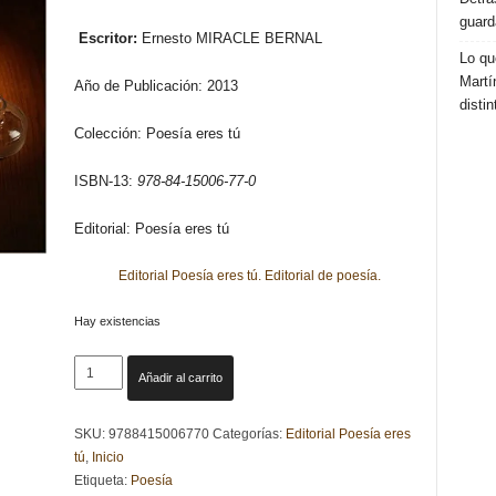
guard
Escritor:
Ernesto MIRACLE BERNAL
Lo qu
Martí
Año de Publicación: 2013
distin
Colección: Poesía eres tú
ISBN-13:
978-84-15006-77-0
Editorial: Poesía eres tú
Editorial Poesía eres tú. Editorial de poesía.
Hay existencias
ANTOLOGÍA
Añadir al carrito
POÉTICA.
ERNESTO
SKU:
9788415006770
Categorías:
Editorial Poesía eres
MIRACLE
tú
,
Inicio
BERNAL
Etiqueta:
Poesía
cantidad