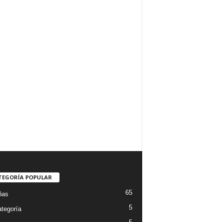
TEGORÍA POPULAR
65
ñas
5
ategoría