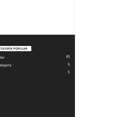
TEGORÍA POPULAR
65
ñas
5
ategoría
5