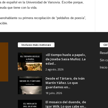
ora de español en la Universidad de Varsovia. Escribe porque,
euda que tiene con la vida.
spanohablante su primera recopilación de “peldaños de poesía”,
cible.
Incluso más noticias
CA
Rese
«El tiempo huele a papel»,
de Joseba Sasia Muñoz. La
Sin c
edad...
Inicio
2 agosto, 2026
Desde el Tártaro, de Iván
Martín Yáñez. Lo que
guardamos en...
18 julio, 2026
El mosaico del duende, de
Igor Wilk. Lo que cabe en...