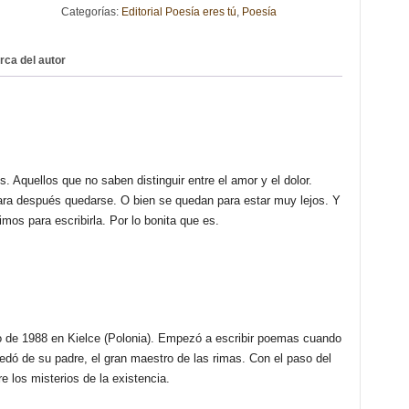
Categorías:
Editorial Poesía eres tú
,
Poesía
VES.
AGATA
JOANNA
rca del autor
KORNACKA
cantidad
. Aquellos que no saben distinguir entre el amor y el dolor.
ra después quedarse. O bien se quedan para estar muy lejos. Y
imos para escribirla. Por lo bonita que es.
 de 1988 en Kielce (Polonia). Empezó a escribir poemas cuando
redó de su padre, el gran maestro de las rimas. Con el paso del
re los misterios de la existencia.