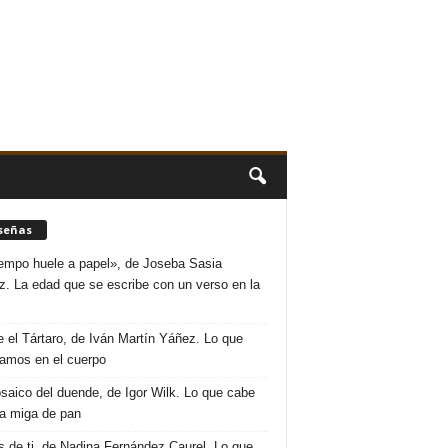
señas
iempo huele a papel», de Joseba Sasia
. La edad que se escribe con un verso en la
 el Tártaro, de Iván Martín Yáñez. Lo que
amos en el cuerpo
saico del duende, de Igor Wilk. Lo que cabe
a miga de pan
s de ti, de Nadina Fernández Caurel. Lo que