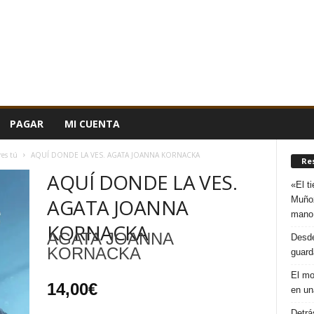
PAGAR
MI CUENTA
res tú
AQUÍ DONDE LA VES. AGATA JOANNA KORNACKA
Re
AQUÍ DONDE LA VES.
«El t
Muñoz
AGATA JOANNA
mano
KORNACKA
AGATA JOANNA
Desde
KORNACKA
guard
El mo
14,00
€
en un
Detrá