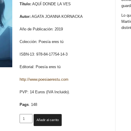
Título:
AQUÍ DONDE LA VES
guard
Lo qu
Autor:
AGATA JOANNA KORNACKA
Martí
distin
Año de Publicación: 2019
Colección: Poesía eres tú
ISBN-13: 978-84-17754-14-3
Editorial: Poesía eres tú
http://www.poesiaerestu.com
PVP: 14 Euros (IVA Incluido).
Pags
. 148
AQUÍ
Añadir al carrito
DONDE
LA