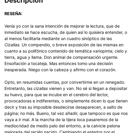
Descripción
RESEÑA:
Venía yo con la sana intención de mejorar la lectura, que de
inmediato se hace escucha, de quien así lo quisiera entender, o
al menos facilitarla mediante un cuadro sinóptico de las
Cizallas.
Un compendio, o breve exposición de las mismas en
cuanto a su polifónico contenido de temática variopinta; cielo y
tierra, agua y llama. Don animal de compensación urgente.
Ensoñación a tocateja. Mas entonces tomo una decisión
inesperada. Niego con la cabeza y afirmo con el corazón.
Opto, en resumidas cuentas, por convertirme en un renegado.
Entretanto, las
cizallas
vienen y van. No sé si llegan a depositar
su huevo, para que se incube en el cerebro del lector,
provocadoras e indiferentes, o simplemente dicen lo que tienen
decir y tras su imposible desdecirse desaparecen, a salto de
página; no más. Bueno, tal vez añadir, que tampoco es que nos
vaya a ir mal. A la marcha de la tijera loca pasaremos de la
mediocridad de medio pelo del entorno, a la calvicie pelona
mejorada del recién nacido. Cambiando el estertor por el