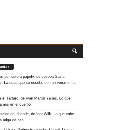
señas
iempo huele a papel», de Joseba Sasia
. La edad que se escribe con un verso en la
 el Tártaro, de Iván Martín Yáñez. Lo que
amos en el cuerpo
saico del duende, de Igor Wilk. Lo que cabe
a miga de pan
s de ti, de Nadina Fernández Caurel. Lo que