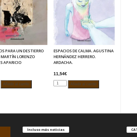
S PARA UN DESTIERRO
ESPACIOS DE CALMA. AGUSTINA
. MARTÍN LORENZO
HERNÁNDEZ HERRERO.
S APARICIO
ARDACHA.
11,54
€
OS
ESPACIOS
Añadir al carrito
Añadir al carrito
DE
CALMA.
ERRO
AGUSTINA
HERNÁNDEZ
HERRERO.
ZO
ARDACHA.
ES
cantidad
Incluso más noticias
CA
IO