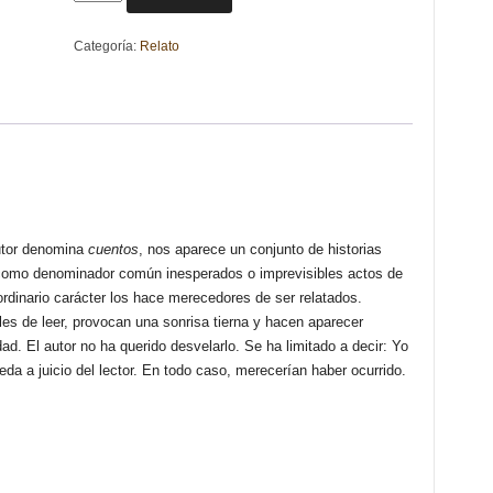
INCREÍBLES
PARA
Categoría:
Relato
MAYORES
DESCREÍDOS.
JOSÉ
MARÍA
LÓPEZ-
ARCAS
LOSTALET
cantidad
autor denomina
cuentos
, nos aparece un conjunto de historias
 como denominador común inesperados o imprevisibles actos de
rdinario carácter los hace merecedores de ser relatados.
les de leer, provocan una sonrisa tierna y hacen aparecer
ad. El autor no ha querido desvelarlo. Se ha limitado a decir: Yo
ueda a juicio del lector. En todo caso, merecerían haber ocurrido.