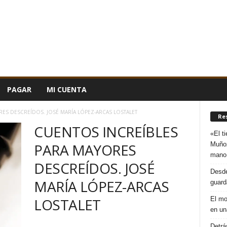
PAGAR
MI CUENTA
ES DESCREÍDOS. JOSÉ MARÍA LÓPEZ-ARCAS LOSTALET
Re
CUENTOS INCREÍBLES
«El t
Muñoz
PARA MAYORES
mano
DESCREÍDOS. JOSÉ
Desde
MARÍA LÓPEZ-ARCAS
guard
El mo
LOSTALET
en un
Detrá