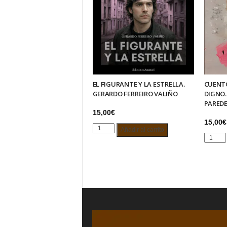
EL FIGURANTE Y LA ESTRELLA.
CUENTO
GERARDO FERREIRO VALIÑO
DIGNO
PAREDE
15,00
€
15,00
€
EL
Añadir al carrito
CUENT
FIGURANTE
PARA
Y
UN
LA
DESTI
ESTRELLA.
DIGNO.
GERARDO
MARTÍN
FERREIRO
LOREN
VALIÑO
PARED
cantidad
APARIC