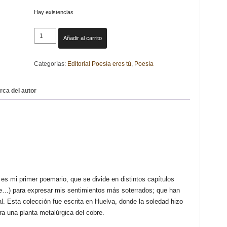
Hay existencias
DESDE
Añadir al carrito
MI
ALMA
Categorías:
Editorial Poesía eres tú
,
Poesía
TOCada.
A
rimas
rca del autor
con
la
vida.
IGNACIO
MONFORT
GONZÁLEZ
cantidad
s mi primer poemario, que se divide en distintos capítulos
je…) para expresar mis sentimientos más soterrados; que han
al. Esta colección fue escrita en Huelva, donde la soledad hizo
ara una planta metalúrgica del cobre.