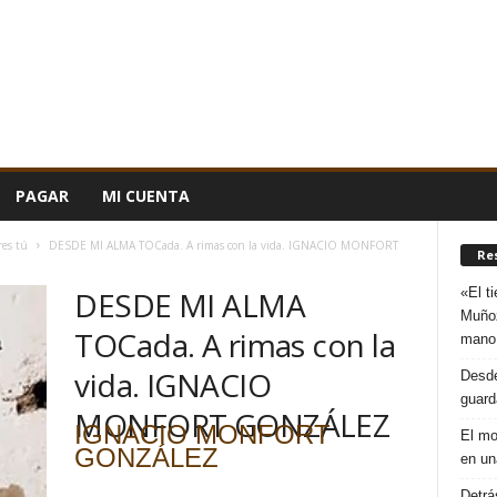
PAGAR
MI CUENTA
res tú
DESDE MI ALMA TOCada. A rimas con la vida. IGNACIO MONFORT
Re
«El t
DESDE MI ALMA
Muñoz
TOCada. A rimas con la
mano
vida. IGNACIO
Desde
guard
MONFORT GONZÁLEZ
IGNACIO MONFORT
El mo
GONZÁLEZ
en un
Detrá