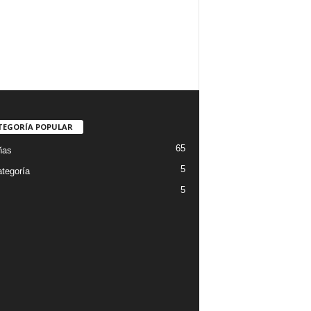
TEGORÍA POPULAR
65
ñas
5
ategoría
5