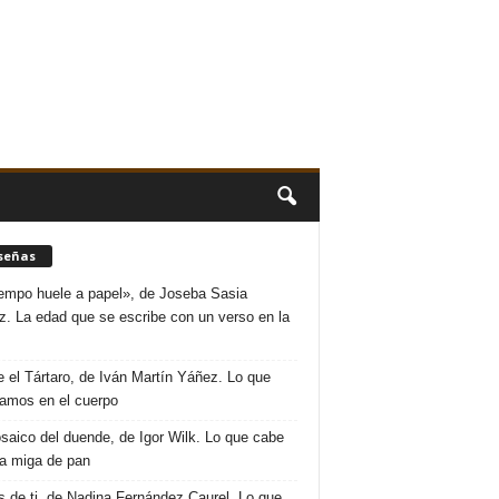
señas
iempo huele a papel», de Joseba Sasia
. La edad que se escribe con un verso en la
 el Tártaro, de Iván Martín Yáñez. Lo que
amos en el cuerpo
saico del duende, de Igor Wilk. Lo que cabe
a miga de pan
s de ti, de Nadina Fernández Caurel. Lo que