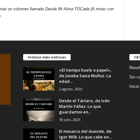
minar un volumen llamado
Desde Mi Alma TOCada (A rimas con
.
Incluso más noticias
CA
Rese
«El tiempo huele a papel»,
de Joseba Sasia Muñoz. La
Sin c
edad...
Inicio
2 agosto, 2026
Desde el Tártaro, de Iván
Martín Yáñez. Lo que
guardamos en...
18 julio, 2026
El mosaico del duende, de
Igor Wilk. Lo que cabe en...