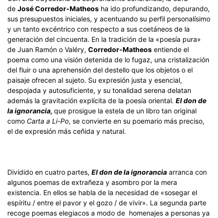
de
José Corredor-Matheos
ha ido profundizando, depurando,
sus presupuestos iniciales, y acentuando su perfil personalísimo
y un tanto excéntrico con respecto a sus coetáneos de la
generación del cincuenta. En la tradición de la «poesía pura»
de Juan Ramón o Valéry,
Corredor-Matheos
entiende el
poema como una visión detenida de lo fugaz, una cristalización
del fluir o una aprehensión del destello que los objetos o el
paisaje ofrecen al sujeto. Su expresión justa y esencial,
despojada y autosuficiente, y su tonalidad serena delatan
además la gravitación explícita de la poesía oriental.
El don de
la ignorancia,
que prosigue la estela de un libro tan original
como
Carta a Li-Po
, se convierte en su poemario más preciso,
el de expresión más ceñida y natural.
Dividido en cuatro partes,
El don de la ignorancia
arranca con
algunos poemas de extrañeza y asombro por la mera
existencia. En ellos se habla de la necesidad de «sosegar el
espíritu / entre el pavor y el gozo / de vivir». La segunda parte
recoge poemas elegiacos a modo de homenajes a personas ya