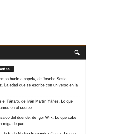
señas
iempo huele a papel», de Joseba Sasia
. La edad que se escribe con un verso en la
 el Tártaro, de Iván Martín Yáñez. Lo que
amos en el cuerpo
saico del duende, de Igor Wilk. Lo que cabe
a miga de pan
s de ti, de Nadina Fernández Caurel. Lo que