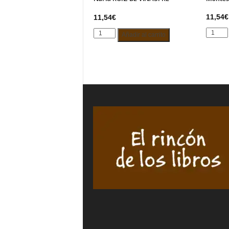
11,54
€
11,54
€
MAREA
LA
Añadir al carrito
MOVED
GEOMETRÍA
-
DEL
Alicia
VIENTRE
Montesq
–
cantida
Nuria
RUIZ
DE
VIÑASPRE
cantidad