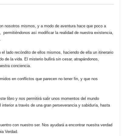
CRIADO
YAGÜE
cantidad
con nosotros mismos, y a modo de aventura hace que poco a
, permitiéndonos así modificar la realidad de nuestra existencia,
.
el lado recóndito de ellos mismos, haciendo de ella un itinerario
o de la vida. El misterio bullirá sin cesar, atrapándonos,
estra conciencia.
idos en conflictos que parecen no tener fin, y que nos
te libro y nos permitirá salir unos momentos del mundo
l interior a través de una gran perseverancia y sabiduría, hasta
uentro con nuestro ser. Nos ayudará a encontrar nuestra verdad
pia Verdad.