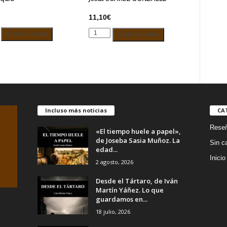
11,10
€
S
MANUAL
Añadir al carrito
Añadir al carrito
IZAS
DE
INSTRUCCIONES
–
uiu
Jesús
d
SUÁREZ
GONZÁLEZ
cantidad
Incluso más noticias
CA
Rese
«El tiempo huele a papel»,
de Joseba Sasia Muñoz. La
Sin c
edad...
Inicio
2 agosto, 2026
Desde el Tártaro, de Iván
Martín Yáñez. Lo que
guardamos en...
18 julio, 2026