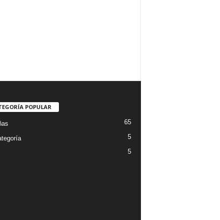
TEGORÍA POPULAR
65
ñas
5
ategoría
5