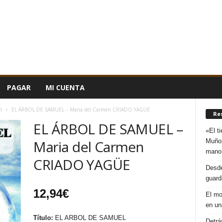
PAGAR
MI CUENTA
l
EL ÁRBOL DE SAMUEL – Maria del Carmen CRIADO YAGÜE
Re
EL ÁRBOL DE SAMUEL –
«El t
Muñoz
Maria del Carmen
mano
CRIADO YAGÜE
Desde
guard
12,94
€
El mo
en un
Título:
EL ARBOL DE SAMUEL
Detrá