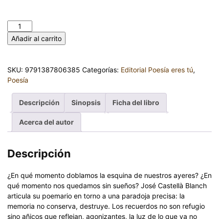
El brillo de los cristales rotos — José Castellà Blanch cantidad
Añadir al carrito
SKU:
9791387806385
Categorías:
Editorial Poesía eres tú
,
Poesía
Descripción
Sinopsis
Ficha del libro
Acerca del autor
Descripción
¿En qué momento doblamos la esquina de nuestros ayeres? ¿En
qué momento nos quedamos sin sueños? José Castellà Blanch
articula su poemario en torno a una paradoja precisa: la
memoria no conserva, destruye. Los recuerdos no son refugio
sino añicos que reflejan, agonizantes, la luz de lo que ya no