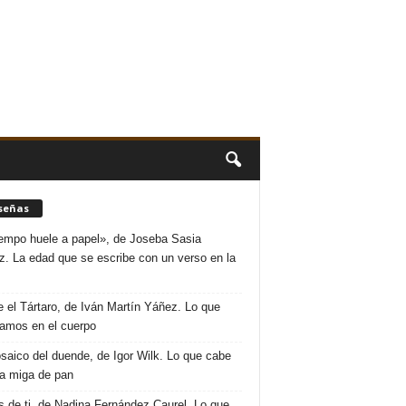
señas
iempo huele a papel», de Joseba Sasia
. La edad que se escribe con un verso en la
 el Tártaro, de Iván Martín Yáñez. Lo que
amos en el cuerpo
saico del duende, de Igor Wilk. Lo que cabe
a miga de pan
s de ti, de Nadina Fernández Caurel. Lo que