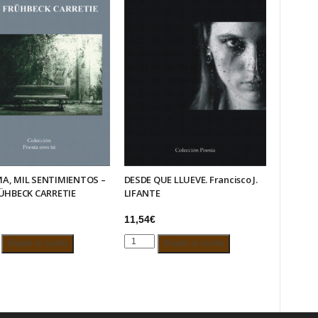
A, MIL SENTIMIENTOS –
DESDE QUE LLUEVE. Francisco J.
RÜHBECK CARRETIE
LIFANTE
11,54
€
DESDE
Añadir al carrito
Añadir al carrito
QUE
LLUEVE.
IENTOS
Francisco
J.
LIFANTE