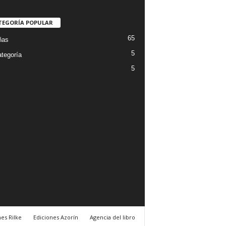
TEGORÍA POPULAR
65
ñas
5
ategoría
5
es Rilke
Ediciones Azorín
Agencia del libro