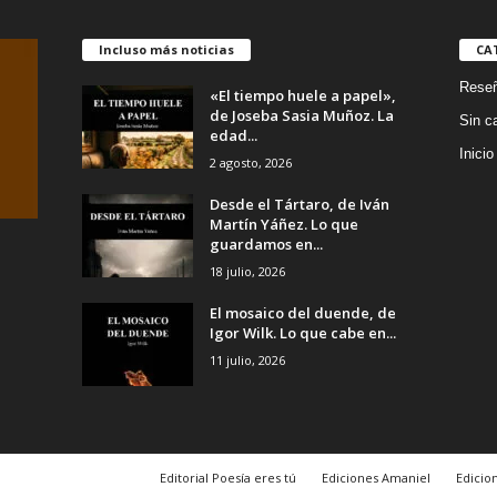
ECK
cantidad
IE
Incluso más noticias
CA
d
Rese
«El tiempo huele a papel»,
de Joseba Sasia Muñoz. La
Sin c
edad...
Inicio
2 agosto, 2026
Desde el Tártaro, de Iván
Martín Yáñez. Lo que
guardamos en...
18 julio, 2026
El mosaico del duende, de
Igor Wilk. Lo que cabe en...
11 julio, 2026
Editorial Poesía eres tú
Ediciones Amaniel
Edicion