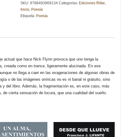
SKU:
9788493969134
Categorías:
Ediciones Rilke
,
UNA
Inicio
,
Poesía
VOTACIÓN
Etiqueta:
Poesía
A
MANO
ALZADA
-
Nick
Flynn
cantidad
aje actual que hace Nick Flynn provoca que uno tenga la
a, creada como en trance, ligeramente alucinada. En ese
 aunque no llega a caer en las exageraciones de algunas obras de
gía o de las imágenes oníricas no es ni banal ni gratuito, sino
a y del libro. Además, la fragmentación es, en este caso, más
a, de cierta sensación de locura, que una cualidad del sueño.