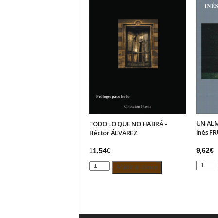
UN ALM
TODO LO QUE NO HABRÁ –
Inés F
Héctor ÁLVAREZ
9,62
€
11,54
€
UN
TODO
Añadir al carrito
ALMA,
LO
MIL
QUE
SENTIM
NO
–
HABRÁ
Inés
–