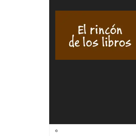
FRÜHB
Héctor
CARRET
ÁLVAREZ
cantida
cantidad
©