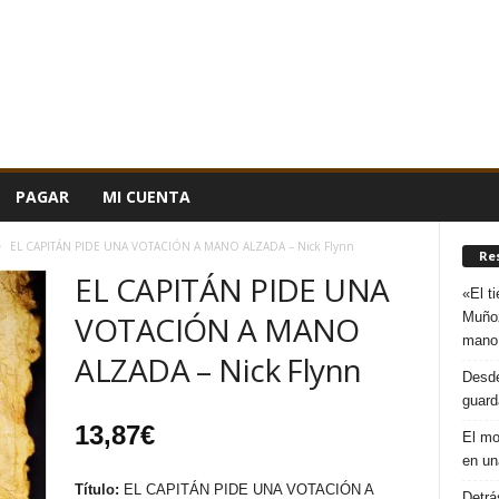
PAGAR
MI CUENTA
EL CAPITÁN PIDE UNA VOTACIÓN A MANO ALZADA – Nick Flynn
Re
EL CAPITÁN PIDE UNA
«El t
Muñoz
VOTACIÓN A MANO
mano
ALZADA – Nick Flynn
Desde
guard
13,87
€
El mo
en un
Título:
EL CAPITÁN PIDE UNA VOTACIÓN A
Detrá