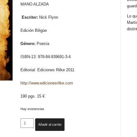
MANO ALZADA
guard
Lo qu
Escritor:
Nick Flynn
Martí
distin
Edición Biligüe
Género:
Poesía
ISBN-13: 978-84-939691-3-4
Editorial: Ediciones Rilke 2011
http://www.edicionesrilke.com
190 pgs. 15 €
Hay existencias
EL
Añadir al carrito
CAPITÁN
PIDE