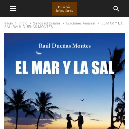
Inicio
Inicio
Sellos editoriales
Ediciones Amaniel
EL MAR Y LA
SAL. RAÚL DUEÑAS MONTES