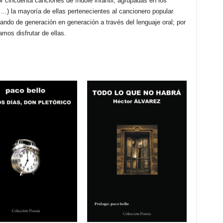
 cincuenta canciones de índole infantil, agrupadas en los
s…) la mayoría de ellas pertenecientes al cancionero popular.
do de generación en generación a través del lenguaje oral; por
mos disfrutar de ellas.