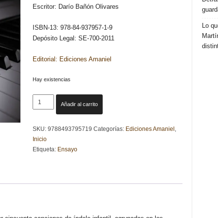
Escritor: Darío Bañón Olivares
guard
Lo qu
ISBN-13: 978-84-937957-1-9
Martí
Depósito Legal: SE-700-2011
distin
Editorial: Ediciones Amaniel
Hay existencias
EL
Añadir al carrito
RINCON
DE
SKU:
9788493795719
Categorías:
Ediciones Amaniel
,
LAS
Inicio
MELODIAS
Etiqueta:
Ensayo
-
Darío
Bañón
Olivares
cantidad