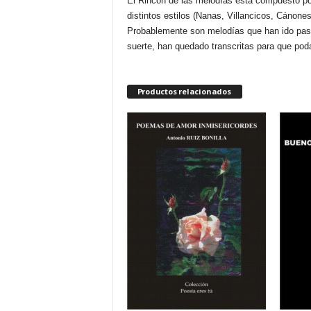
El Rincón de las melodías está compuesto por
distintos estilos (Nanas, Villancicos, Cánone
Probablemente son melodías que han ido pasan
suerte, han quedado transcritas para que poda
Productos relacionados