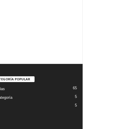
TEGORÍA POPULAR
65
ñas
5
ategoría
5