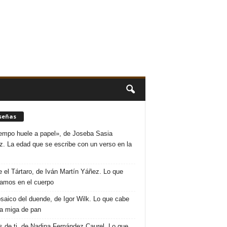
señas
iempo huele a papel», de Joseba Sasia
. La edad que se escribe con un verso en la
 el Tártaro, de Iván Martín Yáñez. Lo que
amos en el cuerpo
saico del duende, de Igor Wilk. Lo que cabe
a miga de pan
s de ti, de Nadina Fernández Caurel. Lo que