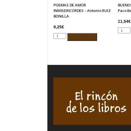
POEMAS DE AMOR
BUENOS
INMISERICORDES – Antonio RUIZ
Paco Be
BONILLA
11,54
€
9,25
€
BUENO
POEMAS
DÍAS,
Añadir al carrito
DE
DON
AMOR
PLETÓR
INMISERICORDES
–
–
Paco
Antonio
Bello
RUIZ
cantida
BONILLA
cantidad