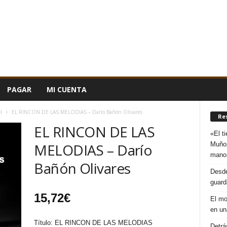
PAGAR
MI CUENTA
l
EL RINCON DE LAS MELODIAS – Darío Bañón Olivares
Re
EL RINCON DE LAS
«El t
Muñoz
MELODIAS – Darío
mano
Bañón Olivares
Desde
guard
15,72
€
El mo
en un
Título: EL RINCON DE LAS MELODIAS
Detrá