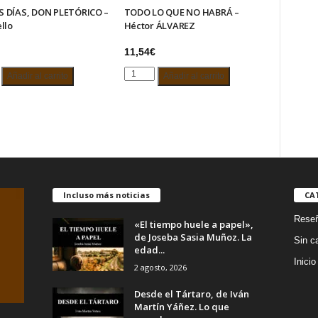
 DÍAS, DON PLETÓRICO –
TODO LO QUE NO HABRÁ –
llo
Héctor ÁLVAREZ
11,54
€
S
TODO
Añadir al carrito
Añadir al carrito
LO
QUE
ICO
NO
HABRÁ
–
Héctor
d
ÁLVAREZ
cantidad
Incluso más noticias
CA
Rese
«El tiempo huele a papel»,
de Joseba Sasia Muñoz. La
Sin c
edad...
Inicio
2 agosto, 2026
Desde el Tártaro, de Iván
Martín Yáñez. Lo que