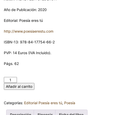
Año de Publicación: 2020
Editorial: Poesía eres tú
http://www.poesiaerestu.com
ISBN-13: 978-84-17754-66-2
PVP: 14 Euros (IVA Incluido).
Págs. 62
EL VOLVER DE LOS PECES. IRENE ALBA CALDERÓN cantidad
Añadir al carrito
Categorías:
Editorial Poesía eres tú
,
Poesía
Descripción
Sinopsis
Ficha del libro