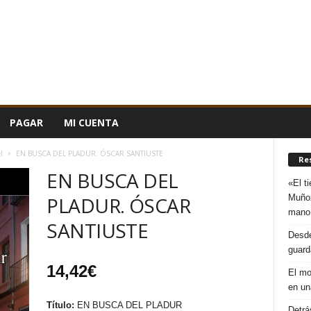
PAGAR
MI CUENTA
l
EN BUSCA DEL PLADUR. ÓSCAR SANTIUSTE
Re
EN BUSCA DEL
«El t
Muñoz
PLADUR. ÓSCAR
mano
SANTIUSTE
Desde
guard
14,42
€
El mo
en un
Título:
EN BUSCA DEL PLADUR
Detrá