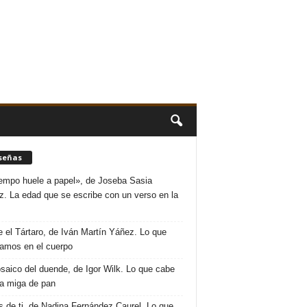
señas
iempo huele a papel», de Joseba Sasia
. La edad que se escribe con un verso en la
 el Tártaro, de Iván Martín Yáñez. Lo que
amos en el cuerpo
saico del duende, de Igor Wilk. Lo que cabe
a miga de pan
s de ti, de Nadina Fernández Caurel. Lo que