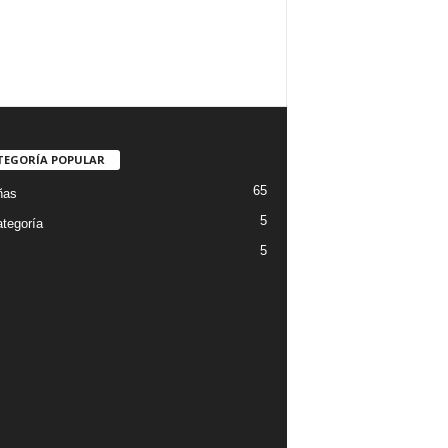
TEGORÍA POPULAR
65
ñas
5
ategoría
5