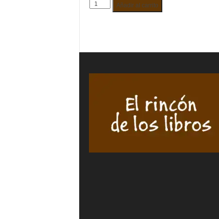
EL
(VERSO
Añadir al carrito
GUARDIÁN
EN
DEL
LA
CONTORNO.
CELDA)
JOSÉ
ÁNGEL
MARÍA
MARTÍN
LÓPEZ-
GONZÁ
ARCAS
cantida
LOSTALET
cantidad