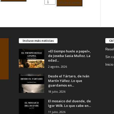
ESPACIOS
S
Añadir al carrito
DE
CALMA.
AGUSTINA
.
HERNÁNDEZ
HERRERO.
ARDACHA.
LEZ
cantidad
d
Incluso más noticias
CA
Rese
«El tiempo huele a papel»,
de Joseba Sasia Muñoz. La
Sin c
edad...
Inicio
2 agosto, 2026
Desde el Tártaro, de Iván
Martín Yáñez. Lo que
guardamos en...
18 julio, 2026
El mosaico del duende, de
Igor Wilk. Lo que cabe en...
11 julio, 2026