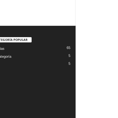
TEGORÍA POPULAR
65
ñas
5
ategoría
5