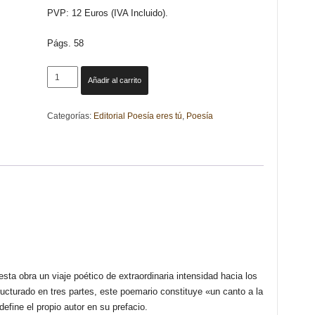
PVP: 12 Euros (IVA Incluido).
Págs. 58
ÉTER
Añadir al carrito
Y
EL
Categorías:
Editorial Poesía eres tú
,
Poesía
CREPÚSCULO
DE
LA
EXISTENCIA
(DEDICADO
AL
DESTINO).
FRANCISCO
MARTÍNEZ
IZQUIERDO
cantidad
sta obra un viaje poético de extraordinaria intensidad hacia los
ucturado en tres partes, este poemario constituye «un canto a la
fine el propio autor en su prefacio.