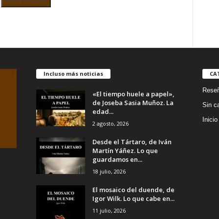
Añadir al carrito
García
Moreno
cantidad
ía
ca
Incluso más noticias
CA
Rese
d
«El tiempo huele a papel»,
de Joseba Sasia Muñoz. La
Sin c
edad...
Inicio
2 agosto, 2026
Desde el Tártaro, de Iván
Martín Yáñez. Lo que
guardamos en...
18 julio, 2026
El mosaico del duende, de
Igor Wilk. Lo que cabe en...
11 julio, 2026