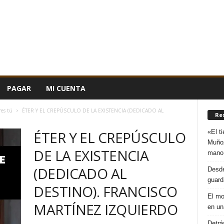
PAGAR
MI CUENTA
res tú
ÉTER Y EL CREPÚSCULO DE LA EXISTENCIA (DEDICADO AL
Re
«El t
ÉTER Y EL CREPÚSCULO
Muñoz
DE LA EXISTENCIA
mano
(DEDICADO AL
Desde
guard
DESTINO). FRANCISCO
El mo
MARTÍNEZ IZQUIERDO
en un
Detrá