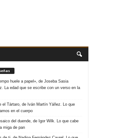
señas
iempo huele a papel», de Joseba Sasia
. La edad que se escribe con un verso en la
 el Tártaro, de Iván Martín Yáñez. Lo que
amos en el cuerpo
saico del duende, de Igor Wilk. Lo que cabe
a miga de pan
s de ti, de Nadina Fernández Caurel. Lo que