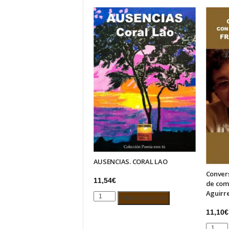
AUSENCIAS. CORAL LAO
Conver
11,54
€
de com
Aguirr
AUSENCIAS.
Añadir al carrito
CORAL
11,10
€
LAO
Convers
cantidad