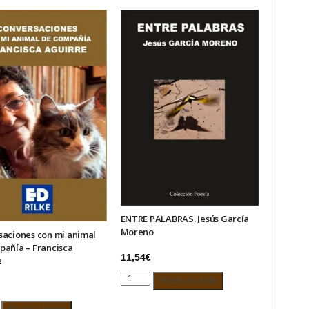
ENTRE PALABRAS. Jesús García
Moreno
saciones con mi animal
pañía – Francisca
11,54
€
e
ENTRE
Añadir al carrito
PALABRAS.
Jesús
aciones