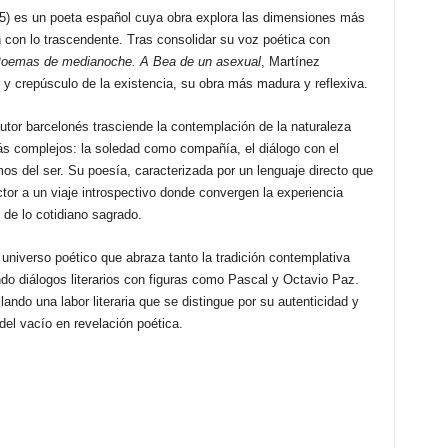
65) es un poeta español cuya obra explora las dimensiones más
 con lo trascendente. Tras consolidar su voz poética con
oemas de medianoche. A Bea de un asexual
, Martínez
er y crepúsculo de la existencia, su obra más madura y reflexiva.
autor barcelonés trasciende la contemplación de la naturaleza
más complejos: la soledad como compañía, el diálogo con el
os del ser. Su poesía, caracterizada por un lenguaje directo que
ector a un viaje introspectivo donde convergen la experiencia
n de lo cotidiano sagrado.
universo poético que abraza tanto la tradición contemplativa
o diálogos literarios con figuras como Pascal y Octavio Paz.
ando una labor literaria que se distingue por su autenticidad y
del vacío en revelación poética.