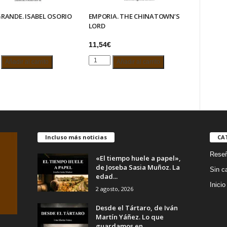
RANDE. ISABEL OSORIO
EMPORIA. THE CHINATOWN’S
LORD
11,54
€
EMPORIA.
Añadir al carrito
Añadir al carrito
E.
THE
CHINATOWN’S
O
LORD
cantidad
d
Incluso más noticias
CA
Rese
«El tiempo huele a papel»,
de Joseba Sasia Muñoz. La
Sin c
edad...
Inicio
2 agosto, 2026
Desde el Tártaro, de Iván
Martín Yáñez. Lo que
guardamos en...