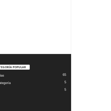
TEGORÍA POPULAR
65
ñas
5
ategoría
5