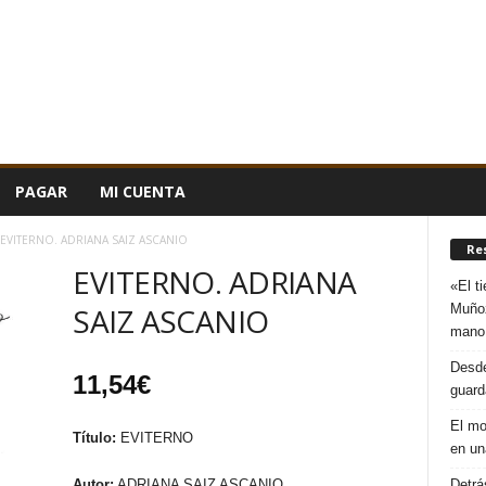
PAGAR
MI CUENTA
EVITERNO. ADRIANA SAIZ ASCANIO
Re
EVITERNO. ADRIANA
«El t
Muñoz
SAIZ ASCANIO
mano
Desde
11,54
€
guard
El mo
Título:
EVITERNO
en un
Detrá
Autor:
ADRIANA SAIZ ASCANIO