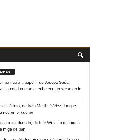
señas
iempo huele a papel», de Joseba Sasia
. La edad que se escribe con un verso en la
 el Tártaro, de Iván Martín Yáñez. Lo que
amos en el cuerpo
saico del duende, de Igor Wilk. Lo que cabe
a miga de pan
s de ti, de Nadina Fernández Caurel. Lo que