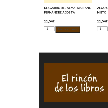
DESGARRO DEL ALMA. MARIANO
ALGO G
FERNÁNDEZ ACOSTA
NIETO
11,54
€
11,54
€
DESGARRO
ALGO
Añadir al carrito
DEL
GRAND
ALMA.
ISABEL
MARIANO
OSORI
FERNÁNDEZ
NIETO
ACOSTA
cantida
cantidad