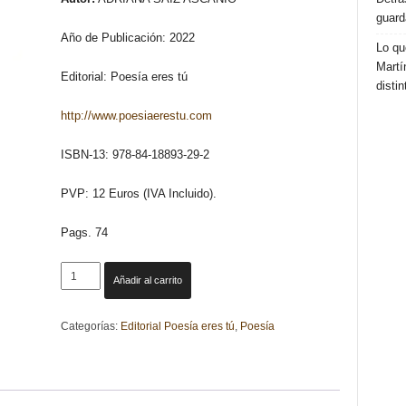
guard
Año de Publicación: 2022
Lo qu
Martí
Editorial: Poesía eres tú
distin
http://www.poesiaerestu.com
ISBN-13: 978-84-18893-29-2
PVP: 12 Euros (IVA Incluido).
Pags. 74
EVITERNO.
Añadir al carrito
ADRIANA
SAIZ
Categorías:
Editorial Poesía eres tú
,
Poesía
ASCANIO
cantidad