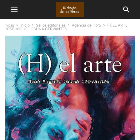
Inicio
Inicio
Sellos editoriales
Agencia del libro
(H)EL ARTE.
JOSÉ MIGUEL OSUNA CERVANTES