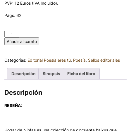
PVP: 12 Euros (IVA Incluido).
Págs. 62
HOGAR DE NINFAS. PEDRO CARBAJAL GARCÍA cantidad
Añadir al carrito
Categorías:
Editorial Poesía eres tú
,
Poesía
,
Sellos editoriales
Descripción
Sinopsis
Ficha del libro
Descripción
RESEÑA:
Hogar de Ninfas es una colección de cincuenta haikus que