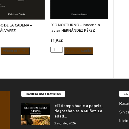
ECO NOCTURNO – Inocencio
O DE LA CADENA –
Javier HERNÁNDEZ PÉREZ
 ÁLVAREZ
11,54
€
ECO
O
Añadir al carrito
Añadir al carrito
NOCTURNO
–
Inocencio
A
Javier
HERNÁNDEZ
PÉREZ
Z
cantidad
d
Incluso más noticias
CA
Rese
«El tiempo huele a papel»,
de Joseba Sasia Muñoz. La
Sin c
edad...
Inicio
2 agosto, 2026