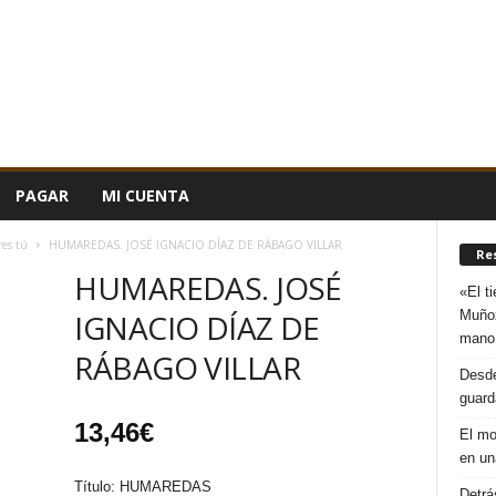
PAGAR
MI CUENTA
res tú
HUMAREDAS. JOSÉ IGNACIO DÍAZ DE RÁBAGO VILLAR
Re
HUMAREDAS. JOSÉ
«El t
Muñoz
IGNACIO DÍAZ DE
mano
RÁBAGO VILLAR
Desde
guard
13,46
€
El mo
en un
Título: HUMAREDAS
Detrá