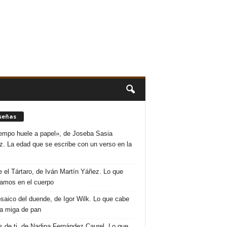
señas
iempo huele a papel», de Joseba Sasia
. La edad que se escribe con un verso en la
 el Tártaro, de Iván Martín Yáñez. Lo que
amos en el cuerpo
saico del duende, de Igor Wilk. Lo que cabe
a miga de pan
s de ti, de Nadina Fernández Caurel. Lo que