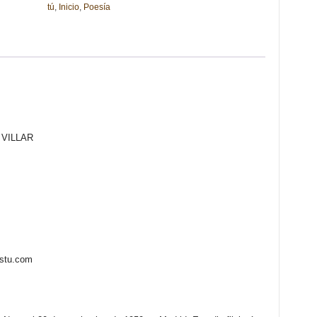
tú
,
Inicio
,
Poesía
DE
RÁBAGO
VILLAR
cantidad
 VILLAR
estu.com