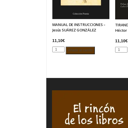
MANUAL DE INSTRUCCIONES –
TIRAND
Jesús SUÁREZ GONZÁLEZ
Héctor
11,10
€
11,10
€
MANUAL
TIRAND
Añadir al carrito
DE
DE
INSTRUCCIONES
LA
–
CADEN
Jesús
–
SUÁREZ
Héctor
GONZÁLEZ
ÁLVARE
cantidad
cantida