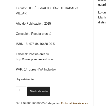
guard
Escritor: JOSÉ IGNACIO DÍAZ DE RÁBAGO
Lo qu
VILLAR
Martí
distin
Año de Publicación: 2015
Colección: Poesía eres tú
ISBN-13: 978-84-16480-00-5
Editorial: Poesía eres tú
http://www.poesiaerestu.com
PVP: 14 Euros (IVA Incluido).
Hay existencias
HUMAREDAS.
Añadir al carrito
JOSÉ
IGNACIO
SKU:
9788416480005
Categorías:
Editorial Poesía eres
DÍAZ