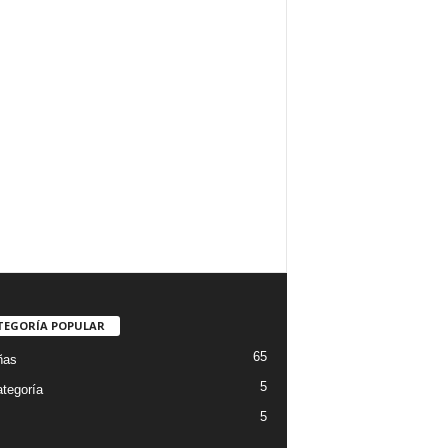
TEGORÍA POPULAR
65
ñas
5
ategoría
5