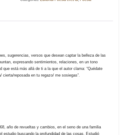
INMACULADA
MORENO
RODRÍGUEZ
cantidad
es, sugerencias, versos que desean captar la belleza de las
puntan, expresando sentimientos, relaciones, en un tono
dad que está más allá de ti a la que el autor clama: “Quédate
/ cierta/reposada en tu regazo/ me sosiegas”.
68, año de revueltas y cambios, en el seno de una familia
el estudio buscando la profundidad de las cosas. Estudió