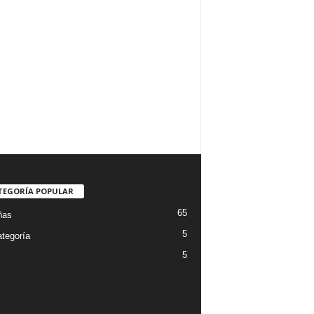
TEGORÍA POPULAR
65
ñas
5
ategoría
5