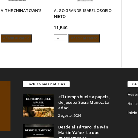
A. THE CHINATOWN’S
ALGO GRANDE. ISABEL OSORIO
NIETO
11,54
€
A.
ALGO
Añadir al carrito
Añadir al carrito
GRANDE.
OWN’S
ISABEL
OSORIO
d
NIETO
cantidad
Incluso más noticias
CA
Rese
«El tiempo huele a papel»,
de Joseba Sasia Muñoz. La
Sin c
edad...
Inicio
2 agosto, 2026
Desde el Tártaro, de Iván
Martín Yáñez. Lo que