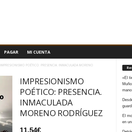
PAGAR
MI CUENTA
IMPRESIONISMO POÉTICO: PRESENCIA. INMACULADA MORENO
Re
«El t
IMPRESIONISMO
Muñoz
POÉTICO: PRESENCIA.
mano
INMACULADA
Desde
guard
MORENO RODRÍGUEZ
El mo
en un
11,54
€
Detrá