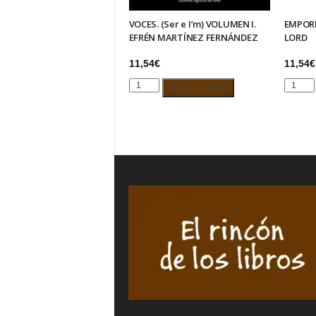
VOCES. (Ser e I’m) VOLUMEN I.
EMPORI
EFRÉN MARTÍNEZ FERNÁNDEZ
LORD
11,54
€
11,54
€
VOCES.
EMPORI
Añadir al carrito
(Ser
THE
e
CHINAT
I’m)
LORD
VOLUMEN
cantida
I.
EFRÉN
MARTÍNEZ
FERNÁNDEZ
cantidad