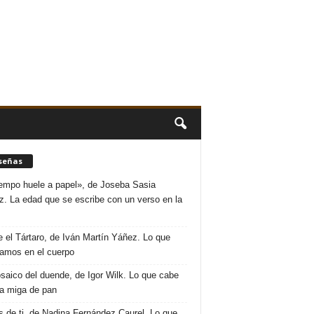
señas
iempo huele a papel», de Joseba Sasia
. La edad que se escribe con un verso en la
 el Tártaro, de Iván Martín Yáñez. Lo que
amos en el cuerpo
saico del duende, de Igor Wilk. Lo que cabe
a miga de pan
s de ti, de Nadina Fernández Caurel. Lo que