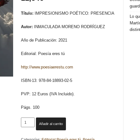
guard
Título:
IMPRESIONISMO POÉTICO: PRESENCIA
Lo qu
Martí
Autor:
INMACULADA MORENO RODRÍGUEZ
distin
Año de Publicación: 2021
Editorial: Poesía eres tú
http://www.poesiaerestu.com
ISBN-13: 978-84-18893-02-5
PVP: 12 Euros (IVA Incluido).
Págs. 100
IMPRESIONISMO
Añadir al carrito
POÉTICO:
PRESENCIA.
Categorías:
Editorial Poesía eres tú
,
Poesía