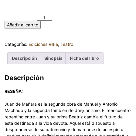
JUAN DE MAÑARA. GUÍA DIDÁCTICA. MANUEL Y ANTONIO
MACHADO. Edición y guía didáctica de José Luis Abraham
López cantidad
Añadir al carrito
Categorías:
Ediciones Rilke
,
Teatro
Descripción
Sinopsis
Ficha del libro
Descripción
RESEÑA:
Juan de Mañara es la segunda obra de Manuel y Antonio
Machado y la segunda también de donjuanismo. El reencuentro
repentino entre Juan y su prima Beatriz cambia el futuro de
esta destinada a la vida devota. Aquel está dispuesto a
desprenderse de su patrimonio y demarcarse de un espíritu
libertino para vivir definitivamente entregado a la austeridad y