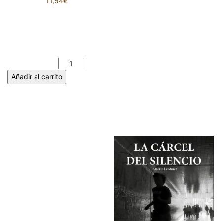
11,54
€
LA FAMILIA MACHADO RUIZ
Y LA PRENSA DESDE EL (1-1-
1938) HASTA EL (1-3-1939).
MANUEL ÁLVAREZ MACHADO
cantidad
Añadir al carrito