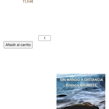
11,54
€
A VUELTAS CON EL
QUIJOTE. Don Quijote y
alguna de sus andanzas con
su orondo escudero Sancho
Panza. JULIA DE CAMPOS
MONSALVE cantidad
Añadir al carrito