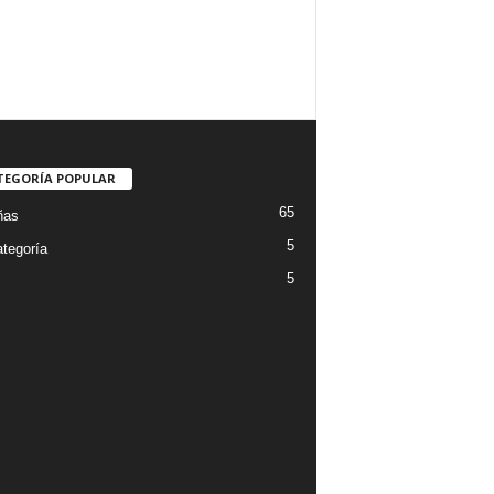
TEGORÍA POPULAR
65
ñas
5
ategoría
5