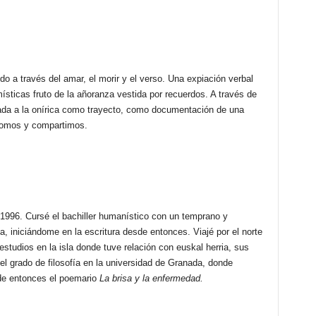
SÁNCHEZ
COLL
cantidad
do a través del amar, el morir y el verso. Una expiación verbal
sticas fruto de la añoranza vestida por recuerdos. A través de
igada a la onírica como trayecto, como documentación de una
 somos y compartimos.
1996. Cursé el bachiller humanístico con un temprano y
ofía, iniciándome en la escritura desde entonces. Viajé por el norte
tudios en la isla donde tuve relación con euskal herria, sus
el grado de filosofía en la universidad de Granada, donde
de entonces el poemario
La brisa y la enfermedad.