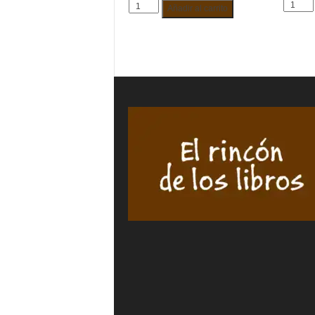
AMOR
SIN
Añadir al carrito
CON
MANDO
LOBO
A
AL
DISTANCIA.
FONDO.
BLANCA
PACO
URIARTE
BELLO
cantidad
cantida