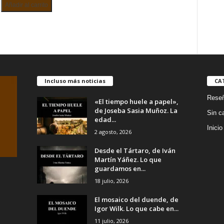
Y
Añadir al carrito
OCASO.
IVÁN
DAVID
RODRÍGUEZ
CASAIS
cantidad
d
Incluso más noticias
CA
Rese
«El tiempo huele a papel»,
de Joseba Sasia Muñoz. La
Sin c
edad...
Inicio
2 agosto, 2026
Desde el Tártaro, de Iván
Martín Yáñez. Lo que
guardamos en...
18 julio, 2026
El mosaico del duende, de
Igor Wilk. Lo que cabe en...
11 julio, 2026