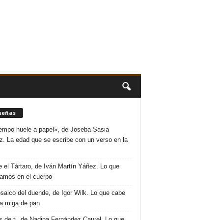
señas
iempo huele a papel», de Joseba Sasia
. La edad que se escribe con un verso en la
 el Tártaro, de Iván Martín Yáñez. Lo que
amos en el cuerpo
saico del duende, de Igor Wilk. Lo que cabe
a miga de pan
s de ti, de Nadina Fernández Caurel. Lo que