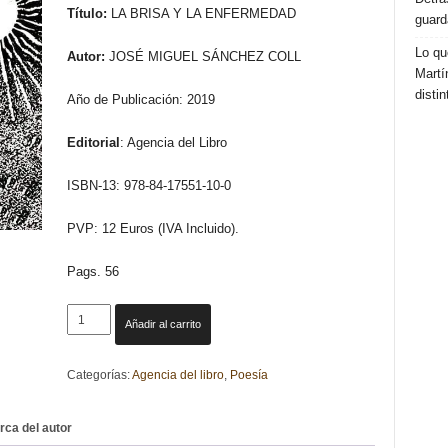
Título:
LA BRISA Y LA ENFERMEDAD
guard
Lo qu
Autor:
JOSÉ MIGUEL SÁNCHEZ COLL
Martí
distin
Año de Publicación: 2019
Editorial
: Agencia del Libro
ISBN-13: 978-84-17551-10-0
PVP: 12 Euros (IVA Incluido).
Pags. 56
LA
Añadir al carrito
BRISA
Y
Categorías:
Agencia del libro
,
Poesía
LA
ENFERMEDAD.
JOSÉ
rca del autor
MIGUEL