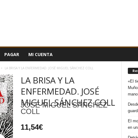
PAGAR
MI CUENTA
LA BRISA Y LA ENFERMEDAD. JOSÉ MIGUEL SÁNCHEZ COLL
Re
LA BRISA Y LA
«El t
Muñoz
ENFERMEDAD. JOSÉ
mano
MIGUEL SÁNCHEZ COLL
JOSÉ MIGUEL SÁNCHEZ
Desde
COLL
guard
El mo
11,54
€
en un
Detrá