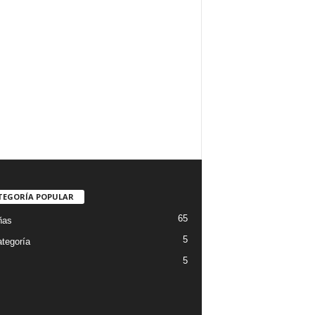
TEGORÍA POPULAR
65
ñas
5
ategoría
5