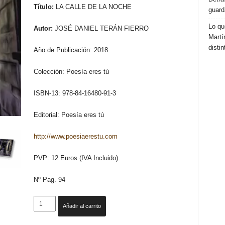
Título:
LA CALLE DE LA NOCHE
guard
Lo qu
Autor:
JOSÉ DANIEL TERÁN FIERRO
Martí
distin
Año de Publicación: 2018
Colección: Poesía eres tú
ISBN-13: 978-84-16480-91-3
Editorial: Poesía eres tú
http://www.poesiaerestu.com
PVP: 12 Euros (IVA Incluido).
Nº Pag. 94
LA
Añadir al carrito
CALLE
DE