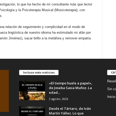
nvestigación, lo que ha hecho de mí consultante más que lector
Psicología y la Psicoterapia Musical (Musicoterapia), con
a.
una relación de seguimiento y complicidad en el modo de
queza lingüística de nuestro idioma ha estimulado mi afán por
amón Jiménez), sacar brillo a la metáfora y remover empatía.
Incluso más noticias
CA
Rese
«El tiempo huele a papel»,
de Joseba Sasia Muñoz. La
Sin c
edad...
Inicio
2 agosto, 2026
Desde el Tártaro, de Iván
Martín Yáñez. Lo que