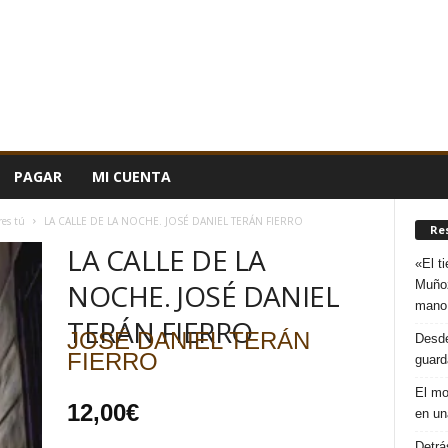
PAGAR
MI CUENTA
res tú
LA CALLE DE LA NOCHE. JOSÉ DANIEL TERÁN FIERRO
Re
LA CALLE DE LA
«El t
Muñoz
NOCHE. JOSÉ DANIEL
mano
TERÁN FIERRO
JOSÉ DANIEL TERÁN
Desde
FIERRO
guard
El mo
12,00
€
en un
Detrá