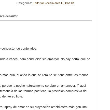
Categorías:
Editorial Poesía eres tú
,
Poesía
LA
NOCHE.
JOSÉ
rca del autor
DANIEL
TERÁN
FIERRO
cantidad
ilo conductor de contenidos.
rudo a veces, pero conducido sin amargor. No hay portal que no
 o más aún, cuando lo que se llora no se tiene entre las manos.
te, porque la noche naturalmente se abre en amanecer. Y aquí
lternancia de las formas poéticas, la precisión compresiva del
 del verso libre.
tiva, spray de amor en su proyección ambidiestra más genuina.