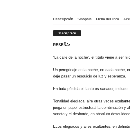
Descripción
Sinopsis
Ficha del libro
Ace
Descripción
RESEÑA:
“La calle de la noche”, el título viene a ser h
Un peregrinaje en la noche, en cada noche, c
deje pasar un resquicio de luz y esperanza.
En toda pérdida el llanto es sanador, incluso,
Tonalidad elegíaca, aire otras veces exultan
juega un papel estructural la combinación y a
soneto y el desborde, en absoluto descuidado,
Ecos elegíacos y aires exultantes; en defini