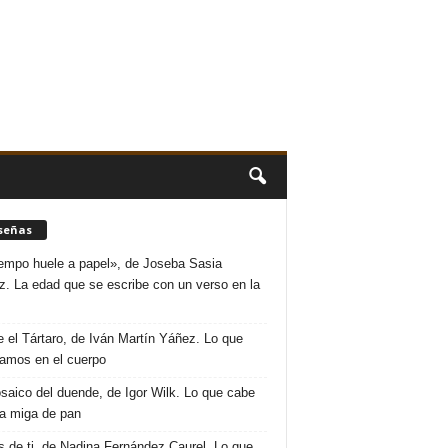
señas
iempo huele a papel», de Joseba Sasia
. La edad que se escribe con un verso en la
 el Tártaro, de Iván Martín Yáñez. Lo que
amos en el cuerpo
saico del duende, de Igor Wilk. Lo que cabe
a miga de pan
s de ti, de Nadina Fernández Caurel. Lo que