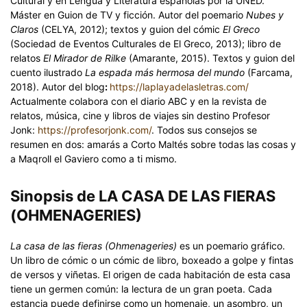
Cultural y en Lengua y Literatura españolas por la UNED.
Máster en Guion de TV y ficción. Autor del poemario
Nubes y
Claros
(CELYA, 2012); textos y guion del cómic
El Greco
(Sociedad de Eventos Culturales de El Greco, 2013); libro de
relatos
El Mirador de Rilke
(Amarante, 2015). Textos y guion del
cuento ilustrado
La espada más hermosa del mundo
(Farcama,
2018). Autor del blog
:
https://laplayadelasletras.com/
Actualmente colabora con el diario ABC y en la revista de
relatos, música, cine y libros de viajes sin destino Profesor
Jonk:
https://profesorjonk.com/
. Todos sus consejos se
resumen en dos: amarás a Corto Maltés sobre todas las cosas y
a Maqroll el Gaviero como a ti mismo.
Sinopsis de LA CASA DE LAS FIERAS
(OHMENAGERIES)
La casa de las fieras (Ohmenageries)
es un poemario gráfico.
Un libro de cómic o un cómic de libro, boxeado a golpe y fintas
de versos y viñetas. El origen de cada habitación de esta casa
tiene un germen común: la lectura de un gran poeta. Cada
estancia puede definirse como un homenaje, un asombro, un