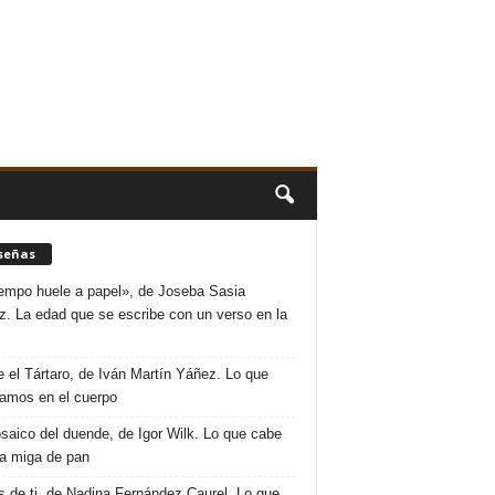
señas
iempo huele a papel», de Joseba Sasia
. La edad que se escribe con un verso en la
 el Tártaro, de Iván Martín Yáñez. Lo que
amos en el cuerpo
saico del duende, de Igor Wilk. Lo que cabe
a miga de pan
s de ti, de Nadina Fernández Caurel. Lo que