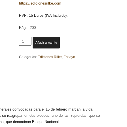
https://edicionesrilke.com
PVP: 15 Euros (IVA Incluido).
Págs. 200
LA
Añadir al carrito
FAMILIA
MACHADO
Categorías:
Ediciones Rilke
,
Ensayo
RUIZ
Y
LA
PRENSA
VOL.
4
DESDE
EL
(1-
erales convocadas para el 15 de febrero marcan la vida
1-
s se reagrupan en dos bloques, uno de las izquierdas, que se
1936)
has, que denominan Bloque Nacional.
HASTA