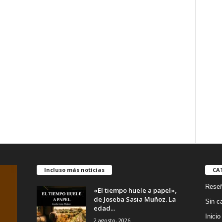
Incluso más noticias
CA
Rese
«El tiempo huele a papel»,
de Joseba Sasia Muñoz. La
Sin c
edad...
Inicio
2 agosto, 2026