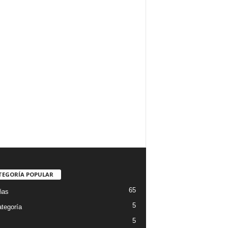
TEGORÍA POPULAR
65
ñas
5
ategoría
5