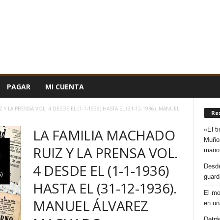
PAGAR
MI CUENTA
Y LA PRENSA VOL. 4 DESDE EL (1-1-1936) HASTA EL (31-12-1936). MANUEL
Re
«El t
LA FAMILIA MACHADO
Muñoz
RUIZ Y LA PRENSA VOL.
mano
4 DESDE EL (1-1-1936)
Desde
guard
HASTA EL (31-12-1936).
El mo
MANUEL ÁLVAREZ
en un
Detrá