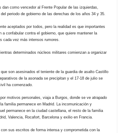
EL
os dan como vencedor al Frente Popular de las izquierdas,
(31-
 del periodo de gobierno de las derechas de los años 34 y 35.
12-
1936).
te aceptados por todos, pero la realidad es que importantes
MANUEL
a confabular contra el gobierno, que quiere mantener la
ÁLVAREZ
MACHADO
os cada vez más intensos rumores.
cantidad
ientras determinados núcleos militares comienzan a organizar
s que son asesinados el teniente de la guardia de asalto Castillo
reparativos de la asonada se precipitan y el 17-18 de julio se
civil ha comenzado.
 por motivos personales, viaja a Burgos, donde se ve atrapado
e la familia permanece en Madrid. La incomunicación y
uel permanece en la ciudad castellana, el resto de la familia
d, Valencia, Rocafort, Barcelona y exilio en Francia.
 con sus escritos de forma intensa y comprometida con la