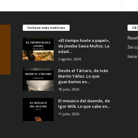
Archi
a
de
o
Consuelo
d
cantidad
Incluso más noticias
CA
Rese
«El tiempo huele a papel»,
de Joseba Sasia Muñoz. La
Sin c
edad...
Inicio
2 agosto, 2026
Desde el Tártaro, de Iván
Martín Yáñez. Lo que
guardamos en...
18 julio, 2026
El mosaico del duende, de
Igor Wilk. Lo que cabe en...
11 julio, 2026