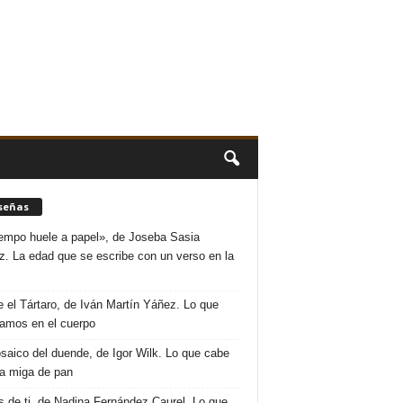
señas
iempo huele a papel», de Joseba Sasia
. La edad que se escribe con un verso en la
 el Tártaro, de Iván Martín Yáñez. Lo que
amos en el cuerpo
saico del duende, de Igor Wilk. Lo que cabe
a miga de pan
s de ti, de Nadina Fernández Caurel. Lo que