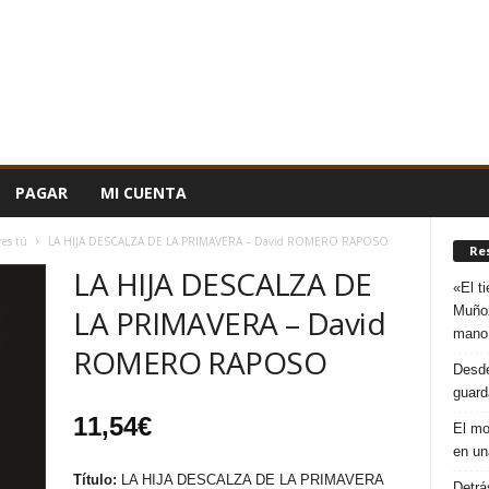
PAGAR
MI CUENTA
res tú
LA HIJA DESCALZA DE LA PRIMAVERA – David ROMERO RAPOSO
Re
LA HIJA DESCALZA DE
«El t
Muñoz
LA PRIMAVERA – David
mano
ROMERO RAPOSO
Desde
guard
11,54
€
El mo
en un
Título:
LA HIJA DESCALZA DE LA PRIMAVERA
Detrá