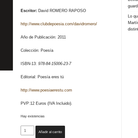
guard
Escritor:
David ROMERO RAPOSO
Lo qu
Martí
http://www.clubdepoesia.com/davidromero/
distin
Año de Publicación: 2011
Colección: Poesía
ISBN-13:
978-84-15006-23-7
Editorial: Poesía eres tú
http://www.poesiaerestu.com
PVP:12 Euros (IVA Incluido).
Hay existencias
LA
Añadir al carrito
HIJA