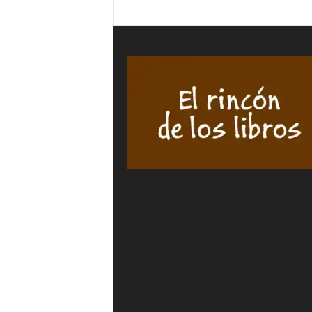
LE
Figuero
FALTÓ
Doming
UN
cantida
MES
-
Mayte
SANCHEZ
SEMPERE
cantidad