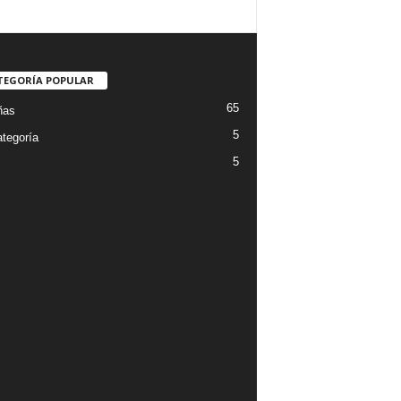
TEGORÍA POPULAR
65
ñas
5
ategoría
5