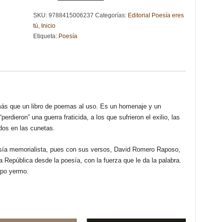
DESCALZA
SKU:
9788415006237
Categorías:
Editorial Poesía eres
DE
tú
,
Inicio
LA
Etiqueta:
Poesía
PRIMAVERA
-
David
ROMERO
RAPOSO
cantidad
más que un libro de poemas al uso. Es un homenaje y un
rdieron” una guerra fraticida, a los que sufrieron el exilio, las
ados en las cunetas.
sía memorialista, pues con sus versos, David Romero Raposo,
a República desde la poesía, con la fuerza que le da la palabra.
mpo yermo.