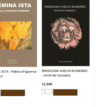
ENSEGUIDA VUELVO RUGIENDO
-ISTA – Rebeca Figueroa
– Archi de Consuelo
go
11,54
€
ENSEGUIDA
-
Añadir al carrito
Añadir al carrito
VUELVO
RUGIENDO
-