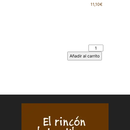
11,10
€
8 OBSTÁCULOS A LOS QUE
SE ENFRENTA UNA
TREINTAÑERA PARA
ENCONTRAR PAREJA.
LEONOR Y NORA cantidad
Añadir al carrito