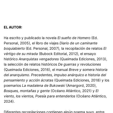
EL AUTOR:
Ha escrito y publicado la novela
El sueño de Homero
(Ed.
Personal, 2005)
,
el libro de viajes
Diario de un caminante
boquiabierto
(Ed. Personal, 2007)
,
la recopilación de relatos
El
vértigo de su mirada
(Bubock Editorial, 2012)
,
el ensayo
histórico
Anarquistas vengadores
(Queimada Ediciones, 2013),
la selección de relatos históricos
De guerras y revoluciones
(Queimada Ediciones, 2016), el manual
B
reve y somera historia
del anarquismo. Precedentes, impulso anárquico e historia del
pensamiento y acción ácratas
(Queimada Ediciones, 2018) y los
poemarios
La madalena de Bukowski
(Amargord, 2020),
Bosques, montañas y gente
(Océano Atlántico, 2021) y
El
viento, los vientos, Poesía para entenderlos
(Océano Atlántico,
2024).
Diferentes recopilaciones contienen algún poema suyo, entre