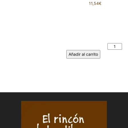
11,54
€
A VUELTAS CON EL
QUIJOTE. Don Quijote y
alguna de sus andanzas con
su orondo escudero Sancho
Panza. JULIA DE CAMPOS
MONSALVE cantidad
Añadir al carrito