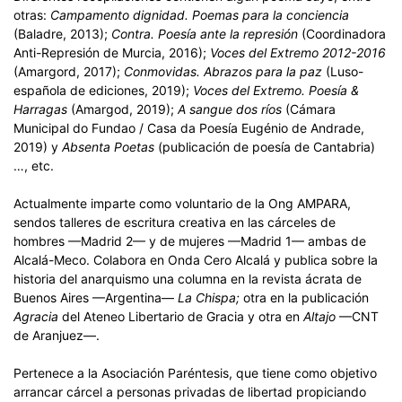
otras:
Campamento dignidad. Poemas para la conciencia
(Baladre, 2013);
Contra. Poesía ante la represión
(Coordinadora
Anti-Represión de Murcia, 2016);
Voces del Extremo 2012-2016
(Amargord, 2017);
Conmovidas. Abrazos para la paz
(Luso-
española de ediciones, 2019);
Voces del Extremo. Poesía &
Harragas
(Amargod, 2019);
A sangue dos ríos
(Cámara
Municipal do Fundao / Casa da Poesía Eugénio de Andrade,
2019) y
Absenta Poetas
(publicación de poesía de Cantabria)
…, etc.
Actualmente imparte como voluntario de la Ong AMPARA,
sendos talleres de escritura creativa en las cárceles de
hombres —Madrid 2— y de mujeres —Madrid 1— ambas de
Alcalá-Meco. Colabora en Onda Cero Alcalá y publica sobre la
historia del anarquismo una columna en la revista ácrata de
Buenos Aires —Argentina—
La Chispa;
otra en la publicación
Agracia
del Ateneo Libertario de Gracia y otra en
Altajo
—CNT
de Aranjuez—.
Pertenece a la Asociación Paréntesis, que tiene como objetivo
arrancar cárcel a personas privadas de libertad propiciando