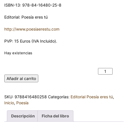
ISBN-13: 978-84-16480-25-8
Editorial: Poesía eres tú
http://www.poesiaerestu.com
PVP: 15 Euros (IVA Incluido).
Hay existencias
LA NOCHE DEL CAZADOR. FRANCISCO MANUEL RODRÍGUEZ.
EVA MARÍA GARCÍA MATEO (Ilustradora) cantidad
Añadir al carrito
SKU:
9788416480258
Categorías:
Editorial Poesía eres tú
,
Inicio
,
Poesía
Descripción
Ficha del libro