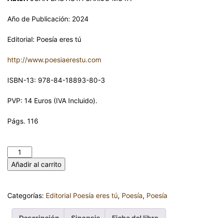
Año de Publicación: 2024
Editorial: Poesía eres tú
http://www.poesiaerestu.com
ISBN-13: 978-84-18893-80-3
PVP: 14 Euros (IVA Incluido).
Págs. 116
LA RESPUESTA. JUAN BAUTISTA GARIJO MOTA cantidad
Añadir al carrito
Categorías:
Editorial Poesía eres tú
,
Poesía
,
Poesía
Descripción
Sinopsis
Ficha del libro