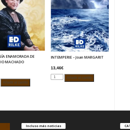
SÍA ENAMORADA DE
INTEMPERIE – Joan MARGARIT
IO MACHADO
13,46
€
INTEMPERIE
Añadir al carrito
Añadir al carrito
-
Joan
RADA
MARGARIT
cantidad
O
DO
d
Incluso más noticias
CA