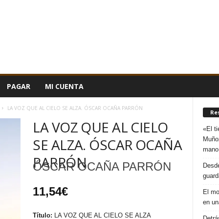
PAGAR
MI CUENTA
LA VOZ QUE AL CIELO SE ALZA. ÓSCAR OCAÑA PARRÓN
Re
LA VOZ QUE AL CIELO
«El t
Muñoz
SE ALZA. ÓSCAR OCAÑA
mano
PARRÓN
ÓSCAR OCAÑA PARRÓN
Desde
guard
11,54
€
El mo
en un
Título:
LA VOZ QUE AL CIELO SE ALZA
Detrá