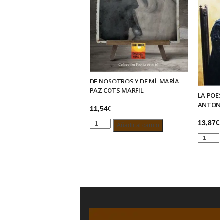
DE NOSOTROS Y DE MÍ. MARÍA
PAZ COTS MARFIL
LA POE
ANTON
11,54
€
13,87
€
DE
Añadir al carrito
NOSOTROS
LA
Y
POESÍA
DE
ENAMO
MÍ.
DE
MARÍA
ANTONI
PAZ
MACHA
COTS
cantida
MARFIL
cantidad