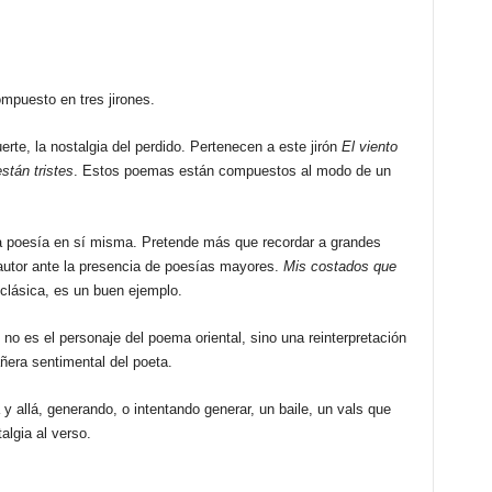
OCAÑA
PARRÓN
cantidad
mpuesto en tres jirones.
erte, la nostalgia del perdido. Pertenecen a este jirón
El viento
stán tristes
. Estos poemas están compuestos al modo de un
la poesía en sí misma. Pretende más que recordar a grandes
 autor ante la presencia de poesías mayores.
Mis costados que
clásica, es un buen ejemplo.
 no es el personaje del poema oriental, sino una reinterpretación
ñera sentimental del poeta.
 y allá, generando, o intentando generar, un baile, un vals que
talgia al verso.