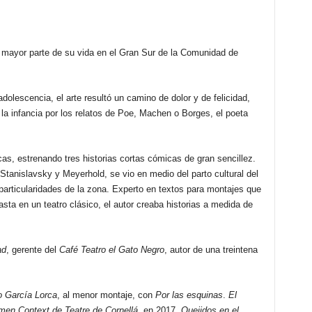
a mayor parte de su vida en el Gran Sur de la Comunidad de
olescencia, el arte resultó un camino de dolor y de felicidad,
a infancia por los relatos de Poe, Machen o Borges, el poeta
cas, estrenando tres historias cortas cómicas de gran sencillez.
Stanislavsky y Meyerhold, se vio en medio del parto cultural del
articularidades de la zona. Experto en textos para montajes que
asta en un teatro clásico, el autor creaba historias a medida de
ad
, gerente del
Café Teatro el Gato Negro
, autor de una treintena
o García Lorca
, al menor montaje, con
Por las esquinas
.
El
men Context de Teatre de Cornellá
, en 2017.
Quejidos en el