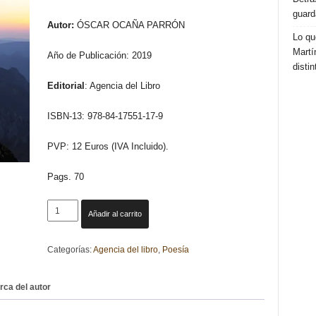
guard
Autor:
ÓSCAR OCAÑA PARRÓN
Lo qu
Martí
Año de Publicación: 2019
distin
Editorial
: Agencia del Libro
ISBN-13: 978-84-17551-17-9
PVP: 12 Euros (IVA Incluido).
Pags. 70
LA
Añadir al carrito
VOZ
QUE
Categorías:
Agencia del libro
,
Poesía
AL
CIELO
SE
rca del autor
ALZA.
ÓSCAR