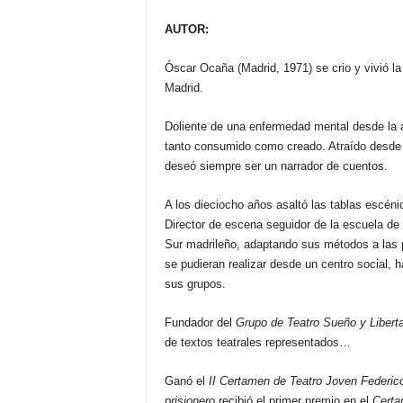
AUTOR:
Óscar Ocaña (Madrid, 1971) se crio y vivió l
Madrid.
Doliente de una enfermedad mental desde la ad
tanto consumido como creado. Atraído desde l
deseó siempre ser un narrador de cuentos.
A los dieciocho años asaltó las tablas escéni
Director de escena seguidor de la escuela de 
Sur madrileño, adaptando sus métodos a las p
se pudieran realizar desde un centro social, h
sus grupos.
Fundador del
Grupo de Teatro Sueño y Libert
de textos teatrales representados…
Ganó el
II Certamen de Teatro Joven Federic
prisionero
recibió el primer premio en el
Certa