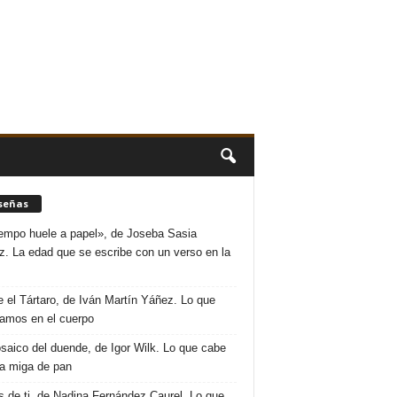
señas
iempo huele a papel», de Joseba Sasia
. La edad que se escribe con un verso en la
 el Tártaro, de Iván Martín Yáñez. Lo que
amos en el cuerpo
saico del duende, de Igor Wilk. Lo que cabe
a miga de pan
s de ti, de Nadina Fernández Caurel. Lo que