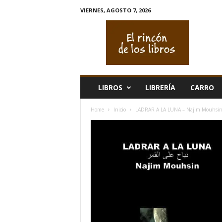
VIERNES, AGOSTO 7, 2026
E
l
r
i
n
c
ó
LIBROS
LIBRERÍA
CARRO
n
d
Home
Inicio
LADRAR A LA LUNA – Najim Mouhsi
e
l
o
s
l
i
b
r
o
s