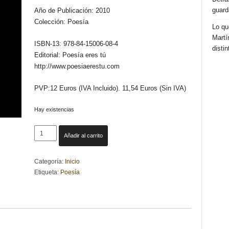
guard
Año de Publicación: 2010
Colección: Poesía
Lo qu
Martí
ISBN-13: 978-84-15006-08-4
distin
Editorial: Poesía eres tú
http://www.poesiaerestu.com
PVP:12 Euros (IVA Incluido). 11,54 Euros (Sin IVA)
Hay existencias
LADRAR
Añadir al carrito
A
LA
Categoría:
Inicio
LUNA
Etiqueta:
Poesía
-
Najim
Mouhsin
cantidad