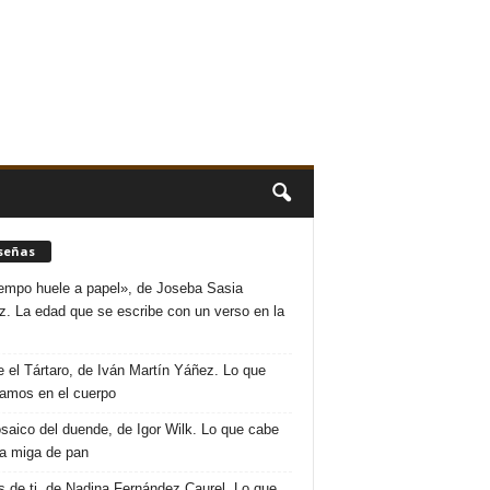
señas
iempo huele a papel», de Joseba Sasia
. La edad que se escribe con un verso en la
 el Tártaro, de Iván Martín Yáñez. Lo que
amos en el cuerpo
saico del duende, de Igor Wilk. Lo que cabe
a miga de pan
s de ti, de Nadina Fernández Caurel. Lo que