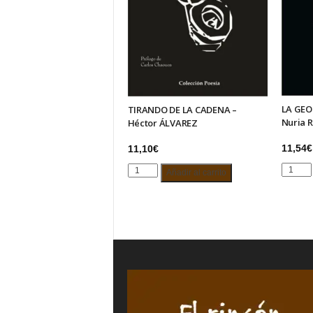
LA GEO
TIRANDO DE LA CADENA –
Nuria 
Héctor ÁLVAREZ
11,54
€
11,10
€
LA
TIRANDO
Añadir al carrito
GEOME
DE
DEL
LA
VIENTR
CADENA
–
–
Nuria
Héctor
RUIZ
ÁLVAREZ
DE
cantidad
VIÑASP
cantida