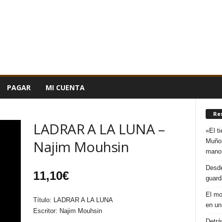
PAGAR
MI CUENTA
n
Re
LADRAR A LA LUNA –
«El t
Muñoz
Najim Mouhsin
mano
Desde
11,10
€
guard
El mo
Título: LADRAR A LA LUNA
en un
Escritor: Najim Mouhsin
Detrá