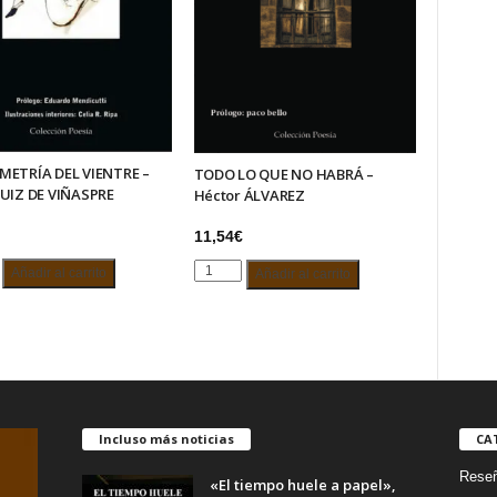
METRÍA DEL VIENTRE –
TODO LO QUE NO HABRÁ –
RUIZ DE VIÑASPRE
Héctor ÁLVAREZ
11,54
€
TODO
Añadir al carrito
Añadir al carrito
TRÍA
LO
QUE
E
NO
HABRÁ
–
Héctor
ÁLVAREZ
Incluso más noticias
CA
RE
cantidad
Rese
d
«El tiempo huele a papel»,