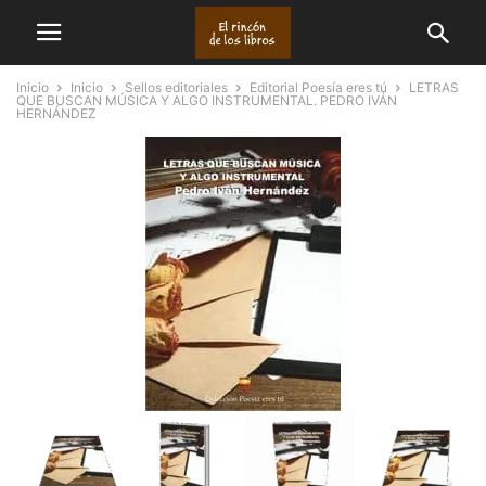
Inicio
Inicio
Sellos editoriales
Editorial Poesía eres tú
LETRAS
QUE BUSCAN MÚSICA Y ALGO INSTRUMENTAL. PEDRO IVÁN
HERNÁNDEZ