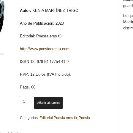
guard
Autor:
KENIA MARTÍNEZ TRIGO
Lo qu
Martí
Año de Publicación: 2020
distin
Editorial: Poesía eres tú
http://www.poesiaerestu.com
ISBN-13: 978-84-17754-41-9
PVP: 12 Euros (IVA Incluido).
Págs. 66
LOBOS
Añadir al carrito
Y
CACTUS.
Categorías:
Editorial Poesía eres tú
,
Poesía
KENIA
MARTÍNEZ
TRIGO