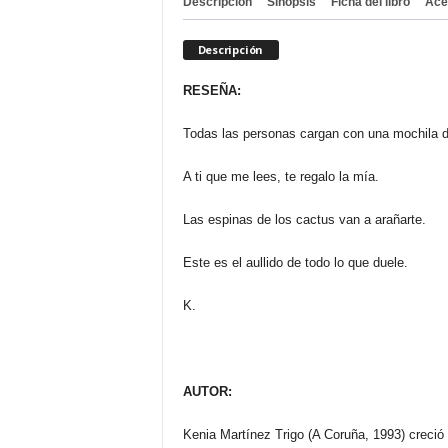
Descripción
Sinopsis
Ficha del libro
Ace
Descripción
RESEÑA:
Todas las personas cargan con una mochila d
A ti que me lees, te regalo la mía.
Las espinas de los cactus van a arañarte.
Este es el aullido de todo lo que duele.
K.
AUTOR:
Kenia Martínez Trigo (A Coruña, 1993) creció