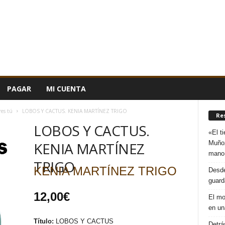
PAGAR
MI CUENTA
res tú
LOBOS Y CACTUS. KENIA MARTÍNEZ TRIGO
Re
LOBOS Y CACTUS.
«El t
Muñoz
KENIA MARTÍNEZ
mano
TRIGO
KENIA MARTÍNEZ TRIGO
Desde
guard
12,00
€
El mo
en un
Título:
LOBOS Y CACTUS
Detrá