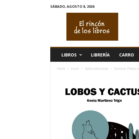
SÁBADO, AGOSTO 8, 2026
E
l
r
i
n
c
ó
LIBROS
LIBRERÍA
CARRO
n
d
Home
Inicio
Sellos editoriales
Editorial Poesía e
e
l
o
s
l
i
b
r
o
s