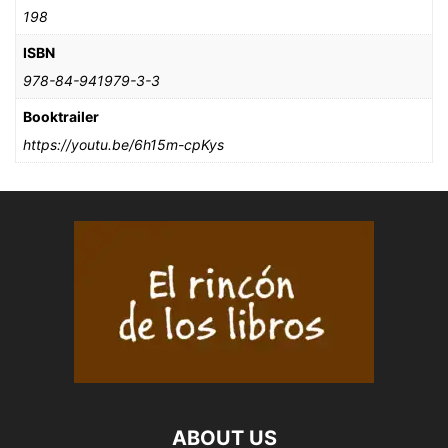
198
ISBN
978-84-941979-3-3
Booktrailer
https://youtu.be/6h15m-cpKys
ABOUT US