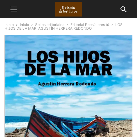
Inicio
Inicio
Sellos editoriales
Editorial Poesía eres tú
LOS
HIJOS DE LA MAR. AGUSTÍN HERRERA REDONDO