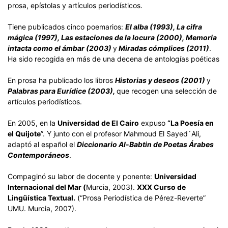
prosa, epístolas y artículos periodísticos.
Tiene publicados cinco poemarios:
El alba (1993), La cifra
mágica (1997), Las estaciones de la locura (2000), Memoria
intacta como el ámbar (2003)
y
Miradas cómplices (2011)
.
Ha sido recogida en más de una decena de antologías poéticas
En prosa ha publicado los libros
Historias y deseos (2001)
y
Palabras para Eurídice (2003),
que recogen una selección de
artículos periodísticos.
En 2005, en la
Universidad de El Cairo
expuso
“La Poesía en
el Quijote
”. Y junto con el profesor Mahmoud El Sayed´Ali,
adaptó al español el
Diccionario Al-Babtin de Poetas Árabes
Contemporáneos
.
Compaginó su labor de docente y ponente:
Universidad
Internacional del Mar (
Murcia, 2003).
XXX Curso de
Lingüística Textual.
(“Prosa Periodística de Pérez-Reverte”
UMU. Murcia, 2007).