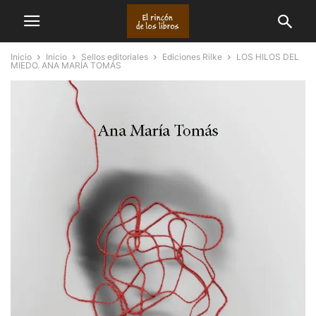
Inicio
Inicio
Sellos editoriales
Ediciones Rilke
LOS HILOS DEL
MIEDO. ANA MARÍA TOMÁS