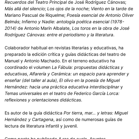
Recuerdos del Teatro Principal
de José Rodríguez Cánovas;
Más allá del silencio
;
Los ojos de la noche
;
Viento en la tarde
de
Mariano Pascual de Riquelme;
Poesía esencial de Antonio Oliver
Belmás
;
Infierno y Nadie: antología poética esencial (1978-
2014)
de Antonio Marín Albalate,
Los toros en la obra de José
Rodríguez Cánovas: entre el periodismo y la literatura
.
Colaborador habitual en revistas literarias y educativas, ha
preparado la edición crítica y guías didácticas del teatro de
Manuel y Antonio Machado. En el terreno educativo ha
coordinado el volumen
La Fábula: propuestas didácticas y
educativas
,
Alfarería y Cerámica: un espacio para aprender y
enseñar (del taller al aula), El olivo en la poesía de Miguel
Hernández: hacia una práctica educativa interdisciplinar
y
Temas universales en el teatro de Federico García Lorca:
reflexiones y orientaciones didácticas
.
Es autor de la guía didáctica
Por tierra, mar… y letras: Miguel
Hernández y Cartagena
, así como de numerosas guías de
lectura de literatura infantil y juvenil.
Como poeta ha publicado
A ras de suelo
,
Asuntos